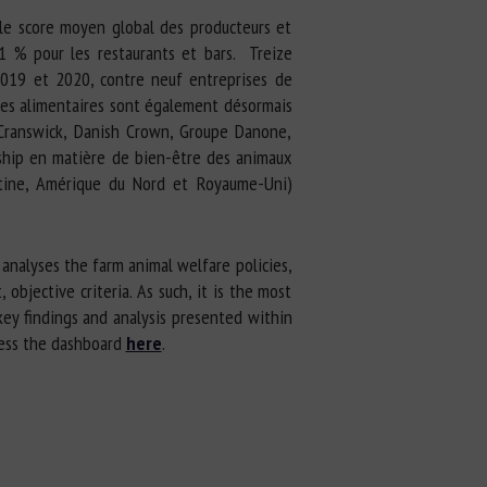
, le score moyen global des producteurs et
1 % pour les restaurants et bars. Treize
 2019 et 2020, contre neuf entreprises de
rées alimentaires sont également désormais
, Cranswick, Danish Crown, Groupe Danone,
rship en matière de bien-être des animaux
latine, Amérique du Nord et Royaume-Uni)
 analyses the farm animal welfare policies,
bjective criteria. As such, it is the most
key findings and analysis presented within
cess the dashboard
here
.