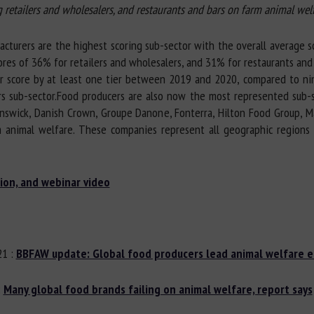
 retailers and wholesalers, and restaurants and bars on farm animal w
facturers are the highest scoring sub-sector with the overall average 
es of 36% for retailers and wholesalers, and 31% for restaurants and
r score by at least one tier between 2019 and 2020, compared to ni
rs sub-sector.Food producers are also now the most represented sub-
ranswick, Danish Crown, Groupe Danone, Fonterra, Hilton Food Group, M
animal welfare. These companies represent all geographic regions (A
ion, and webinar video
21 :
BBFAW update: Global food producers lead animal welfare e
:
Many global food brands failing on animal welfare, report says