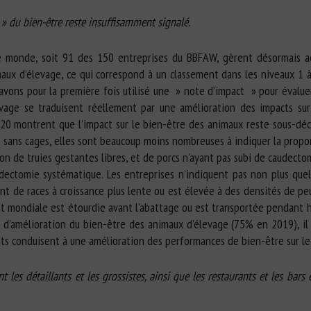
 » du bien-être reste insuffisamment signalé.
le monde, soit 91 des 150 entreprises du BBFAW, gèrent désormais ac
aux d’élevage, ce qui correspond à un classement dans les niveaux 1 
avons pour la première fois utilisé une » note d’impact » pour évaluer
vage se traduisent réellement par une amélioration des impacts sur
20 montrent que l’impact sur le bien-être des animaux reste sous-déc
 sans cages, elles sont beaucoup moins nombreuses à indiquer la propo
n de truies gestantes libres, et de porcs n’ayant pas subi de caudectom
udectomie systématique. Les entreprises n’indiquent pas non plus que
t de races à croissance plus lente ou est élevée à des densités de peu
t mondiale est étourdie avant l’abattage ou est transportée pendant 
s d’amélioration du bien-être des animaux d’élevage (75% en 2019), i
ts conduisent à une amélioration des performances de bien-être sur le 
t les détaillants et les grossistes, ainsi que les restaurants et les bar