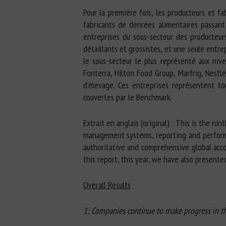
Pour la première fois, les producteurs et f
fabricants de denrées alimentaires passan
entreprises du sous-secteur des producteur
détaillants et grossistes, et une seule entr
le sous-secteur le plus représenté aux niv
Fonterra, Hilton Food Group, Marfrig, Nest
d’élevage. Ces entreprises représentent t
couvertes par le Benchmark.
Extrait en anglais (original) : This is the n
management systems, reporting and performan
authoritative and comprehensive global acco
this report, this year, we have also present
Overall Results
1: Companies continue to make progress in t