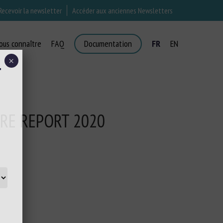
Recevoir la newsletter
Accéder aux anciennes Newsletters
ous connaître
FAQ
Documentation
FR
EN
×
T
RE REPORT 2020