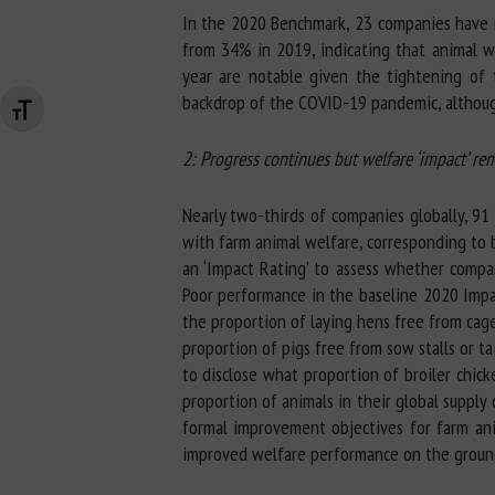
In the 2020 Benchmark, 23 companies have mo
from 34% in 2019, indicating that animal 
year are notable given the tightening of 
backdrop of the COVID-19 pandemic, although 
Changer la taille de la police
2: Progress continues but welfare ‘impact’ re
Nearly two-thirds of companies globally, 91
with farm animal welfare, corresponding to b
an ‘Impact Rating’ to assess whether compan
Poor performance in the baseline 2020 Impa
the proportion of laying hens free from cage
proportion of pigs free from sow stalls or ta
to disclose what proportion of broiler chick
proportion of animals in their global supply
formal improvement objectives for farm an
improved welfare performance on the groun