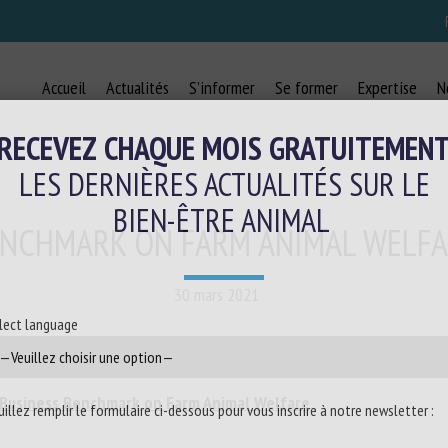
Accueil
Actualités
S’informer
Se former
Expertise
N
RECEVEZ CHAQUE MOIS GRATUITEMEN
LES DERNIÈRES ACTUALITÉS SUR LE
BIEN-ÊTRE ANIMAL
ENCHMARK ON FARM ANIMAL WELFA
30 mars 2021
lect language
Business Benchmark on Farm Animal Welfare
uillez remplir le formulaire ci-dessous pour vous inscrire à notre newsletter :