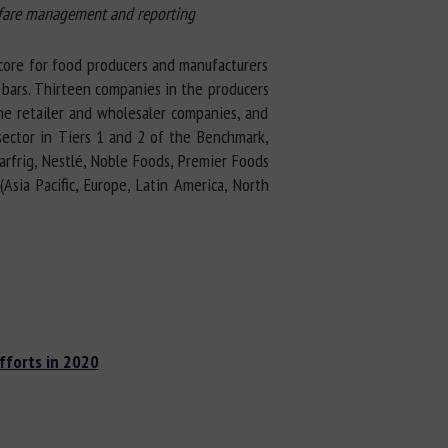
elfare management and reporting
score for food producers and manufacturers
 bars. Thirteen companies in the producers
ne retailer and wholesaler companies, and
sector in Tiers 1 and 2 of the Benchmark,
arfrig, Nestlé, Noble Foods, Premier Foods
sia Pacific, Europe, Latin America, North
fforts in 2020