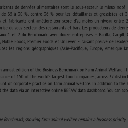
abricants de denrées alimentaires sont le sous-secteur le mieux noté
t de 35 à 38 %, contre 36 % pour les détaillants et grossistes et 3
s et fabricants ont amélioré leur score d’au moins un niveau entre
eprise du sous-secteur des restaurants et bars. Les producteurs de den
eaux 1 et 2 du Benchmark, avec douze entreprises – Barilla, Cargill
lé, Noble Foods, Premier Foods et Unilever – faisant preuve de leade
outes les régions géographiques (Asie-Pacifique, Europe, Amérique 
inth annual edition of the Business Benchmark on Farm Animal Welfare. It
ce of 150 of the world’s largest food companies, across 37 distinct, o
unt of corporate practice on farm animal welfare. In addition to the 
ed the data via an interactive online BBFAW data dashboard. You can ac
he Benchmark, showing farm animal welfare remains a business priority