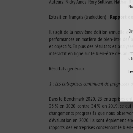
Auteurs: Nicky Amos, Rory Sullivan, Nathan R
No
Extrait en français (traduction) :
Rapport de
Or
Il s’agit de la neuvième édition annuelle du 
*
performances en matière de bien-être des an
et objectifs. En plus des résultats et analy
interactif en ligne sur le bien-être des ani
ut
Résultats généraux
Le
1 : Les entreprises continuent de progresser 
Dans le Benchmark 2020, 23 entreprises ont 
35 % en 2020, contre 34 % en 2019, ce qui in
changements progressifs que nous observon
d’évaluation en 2020. Ils sont également en
rapports des entreprises concernant le bien-