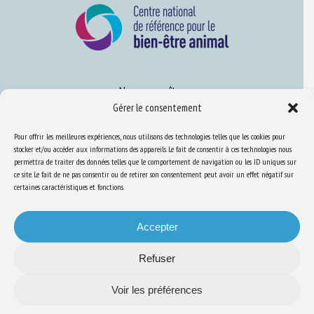
Nous connaître
Gérer le consentement
FAQ
Pour offrir les meilleures expériences, nous utilisons des technologies telles que les cookies pour
stocker et/ou accéder aux informations des appareils. Le fait de consentir à ces technologies nous
Expertise
permettra de traiter des données telles que le comportement de navigation ou les ID uniques sur
ce site. Le fait de ne pas consentir ou de retirer son consentement peut avoir un effet négatif sur
S’informer sur le BEA
certaines caractéristiques et fonctions.
Se former au BEA
Accepter
Ressources
Refuser
Voir les préférences
S’abonner aux actualités