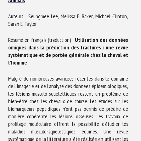
Animals
Nom *
Auteurs : Seungmee Lee, Melissa E. Baker, Michael Clinton,
Sarah E. Taylor
Prénom *
Résumé en français (traduction) :
Utilisation des données
omiques dans la prédiction des fractures : une revue
Organisme *
systématique et de portée générale chez le cheval et
l’homme
Malgré de nombreuses avancées récentes dans le domaine
E-mail *
de l’imagerie et de l’analyse des données épidémiologiques,
les lésions musculo-squelettiques restent un problème de
En soumettant ce formulaire, j'accepte que les
bien-être chez les chevaux de course. Les études sur les
informations saisies soient utilisées dans le cadre de la
biomarqueurs peptidiques n’ont pas permis de prédire de
relation avec le CNR BEA. *
manière cohérente les lésions osseuses. Les travaux de
profilage moléculaire offrent la possibilité d’étudier les
Les champs suivis de * sont obligatoires
maladies musculo-squelettiques équines. Une revue
systématique de la littérature a été réalisée en utilisant les