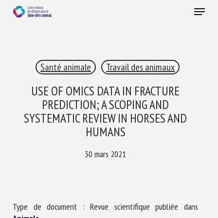
Skip
Menu
to
main
Fermer
content
×
Santé animale
Travail des animaux
RECEVEZ CHAQUE MOIS GRATUITEMENT
LES DERNIÈRES ACTUALITÉS SUR LE BIEN-ÊTRE
USE OF OMICS DATA IN FRACTURE
ANIMAL
PREDICTION; A SCOPING AND
SYSTEMATIC REVIEW IN HORSES AND
HUMANS
Select language
30 mars 2021
Veuillez remplir le formulaire ci-dessous pour vous inscrire à
notre newsletter :
Type de document : Revue scientifique publiée dans