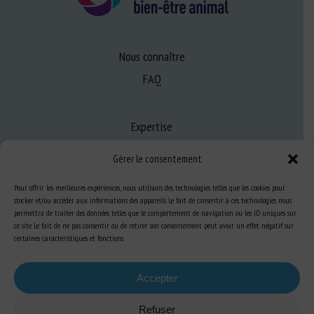
Nous connaître
FAQ
Expertise
S’informer sur le BEA
Gérer le consentement
Se former au BEA
Pour offrir les meilleures expériences, nous utilisons des technologies telles que les cookies pour
stocker et/ou accéder aux informations des appareils. Le fait de consentir à ces technologies nous
permettra de traiter des données telles que le comportement de navigation ou les ID uniques sur
Ressources
ce site. Le fait de ne pas consentir ou de retirer son consentement peut avoir un effet négatif sur
certaines caractéristiques et fonctions.
S’abonner aux actualités
Accepter
Refuser