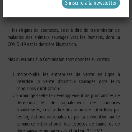
– les conditions de capture et de transport de ces animaux,
qui entraînent souvent leur mort;
– les risques de zoonoses, c’est-à-dire de transmission de
maladies des animaux sauvages vers les humains, dont la
COVID-19 est la dernière illustration.
Mes questions à la Commission sont donc les suivantes:
Incite-t-elle les entreprises de vente en ligne à
interdire la vente d’animaux sauvages dans leurs
conditions d’utilisation?
Encourage-t-elle le développement de programmes de
détection et de signalement des annonces
frauduleuses, c’est-à-dire des annonces interdites par
les législations nationales et par la convention sur le
commerce international des espèces de faune et de
flore sauvages menacées d’extinction (CITES)?