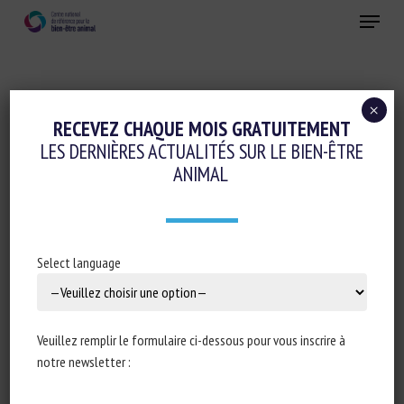
Skip
Menu
to
main
Fermer
content
×
Réglementation
RECEVEZ CHAQUE MOIS GRATUITEMENT
LES DERNIÈRES ACTUALITÉS SUR LE BIEN-ÊTRE
PARLEMENT EUROPÉEN : RÉPONSE
ANIMAL
ÉCRITE À LA QUESTION E-002017/2021 :
LUTTER CONTRE LE COMMERCE ILLÉGAL
D’ANIMAUX SAUVAGES
Select language
14 avril 2021
Veuillez remplir le formulaire ci-dessous pour vous inscrire à
notre newsletter :
Type de document : Réponse écrite de la
Commission