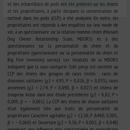
et des échantillons de poils ont été prélevés sur les chiens
et les propriétaires, à partir desquels la concentration de
cortisol dans les poils (CCP) a été analysée. En outre, les
propriétaires ont répondu à des enquêtes sur leur mode de
vie, à un questionnaire sur la relation homme-chien (Monash
Dog Owner Relationship Scale, MDORS) et à des
questionnaires sur la personnalité du chien et du
propriétaire (questionnaire sur la personnalité du chien et
Big Five Inventory survey). Les résultats de la MDORS
indiquent que la sous-catégorie Coût perçu est corrélée au
CCP des chiens des groupes de races testés : races de
chasseurs solitaires (χ2 = 4,95, P = 0,026, β = 0,055), races
anciennes (χ2 = 2,74, P = 0,098, β = 0,027) et chiens de
troupeau inclus dans une étude précédente (χ2 = 6,82, P =
0,009, β = – 0,061). La CCP des chiens de chasse solitaires
était également liée aux traits de personnalité du
propriétaire Caractère agréable (χ2 = 12,30, P &#60; 0,001,
β = – 0,060) et Ouverture (χ2 = 9,56, P = 0,002, β = 0,048)
suggérant une influence plus substantielle du propriétaire