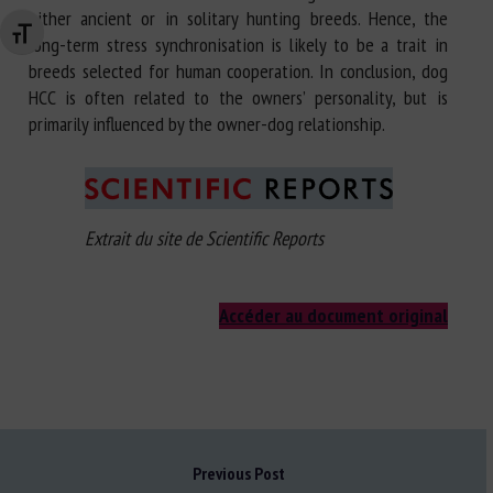
either ancient or in solitary hunting breeds. Hence, the
Changer la taille de la police
long-term stress synchronisation is likely to be a trait in
breeds selected for human cooperation. In conclusion, dog
HCC is often related to the owners’ personality, but is
primarily influenced by the owner-dog relationship.
Extrait du site de Scientific Reports
Accéder au document original
Previous Post