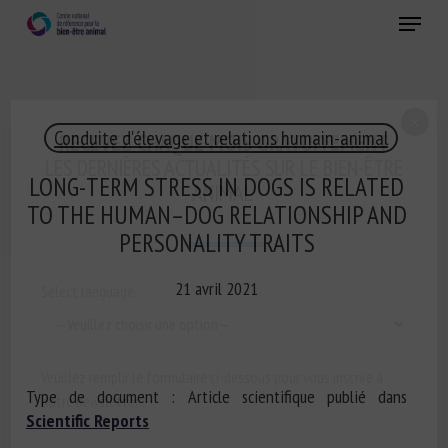
Skip
Menu
to
main
Fermer
content
×
Conduite d'élevage et relations humain-animal
RECEVEZ CHAQUE MOIS GRATUITEMENT
LES DERNIÈRES ACTUALITÉS SUR LE BIEN-ÊTRE
LONG-TERM STRESS IN DOGS IS RELATED
ANIMAL
TO THE HUMAN–DOG RELATIONSHIP AND
PERSONALITY TRAITS
21 avril 2021
Select language
Veuillez remplir le formulaire ci-dessous pour vous inscrire à
Type de document : Article scientifique publié dans
notre newsletter :
Scientific Report
s