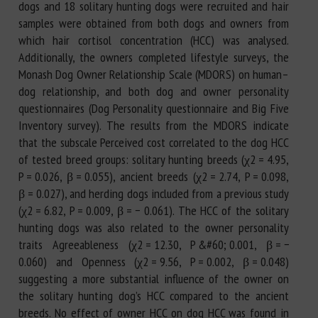
dogs and 18 solitary hunting dogs were recruited and hair
samples were obtained from both dogs and owners from
which hair cortisol concentration (HCC) was analysed.
Additionally, the owners completed lifestyle surveys, the
Monash Dog Owner Relationship Scale (MDORS) on human–
dog relationship, and both dog and owner personality
questionnaires (Dog Personality questionnaire and Big Five
Inventory survey). The results from the MDORS indicate
that the subscale Perceived cost correlated to the dog HCC
of tested breed groups: solitary hunting breeds (χ2 = 4.95,
P = 0.026, β = 0.055), ancient breeds (χ2 = 2.74, P = 0.098,
β = 0.027), and herding dogs included from a previous study
(χ2 = 6.82, P = 0.009, β = − 0.061). The HCC of the solitary
hunting dogs was also related to the owner personality
traits Agreeableness (χ2 = 12.30, P &#60; 0.001, β = −
0.060) and Openness (χ2 = 9.56, P = 0.002, β = 0.048)
suggesting a more substantial influence of the owner on
the solitary hunting dog’s HCC compared to the ancient
breeds. No effect of owner HCC on dog HCC was found in