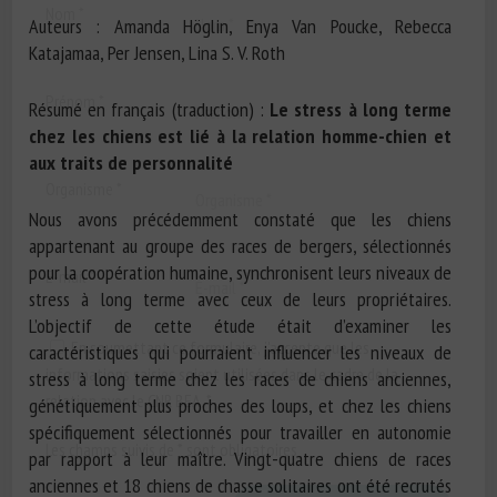
Nom *
Auteurs : Amanda Höglin, Enya Van Poucke, Rebecca
Katajamaa, Per Jensen, Lina S. V. Roth
Prénom *
Résumé en français (traduction) :
Le stress à long terme
chez les chiens est lié à la relation homme-chien et
aux traits de personnalité
Organisme *
Nous avons précédemment constaté que les chiens
appartenant au groupe des races de bergers, sélectionnés
pour la coopération humaine, synchronisent leurs niveaux de
E-mail *
stress à long terme avec ceux de leurs propriétaires.
L’objectif de cette étude était d’examiner les
En soumettant ce formulaire, j'accepte que les
caractéristiques qui pourraient influencer les niveaux de
informations saisies soient utilisées dans le cadre de la
stress à long terme chez les races de chiens anciennes,
relation avec le CNR BEA. *
génétiquement plus proches des loups, et chez les chiens
spécifiquement sélectionnés pour travailler en autonomie
Les champs suivis de * sont obligatoires
par rapport à leur maître. Vingt-quatre chiens de races
anciennes et 18 chiens de chasse solitaires ont été recrutés