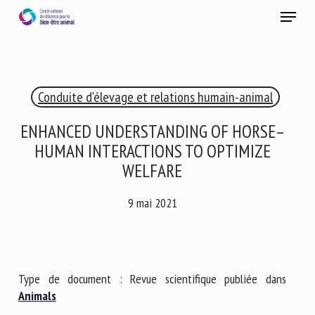
Skip
Menu
to
main
Fermer
content
×
Conduite d'élevage et relations humain-animal
RECEVEZ CHAQUE MOIS GRATUITEMENT
LES DERNIÈRES ACTUALITÉS SUR LE BIEN-ÊTRE
ENHANCED UNDERSTANDING OF HORSE–
ANIMAL
HUMAN INTERACTIONS TO OPTIMIZE
WELFARE
9 mai 2021
Select language
Veuillez remplir le formulaire ci-dessous pour vous inscrire à
Type de document : Revue scientifique publiée dans
notre newsletter :
Animals