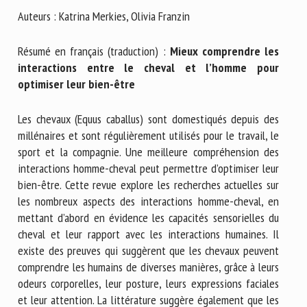
Nom *
Auteurs : Katrina Merkies, Olivia Franzin
Résumé en français (traduction) :
Mieux comprendre les
Prénom *
interactions entre le cheval et l’homme pour
optimiser leur bien-être
Organisme *
Les chevaux (Equus caballus) sont domestiqués depuis des
millénaires et sont régulièrement utilisés pour le travail, le
sport et la compagnie. Une meilleure compréhension des
interactions homme-cheval peut permettre d’optimiser leur
E-mail *
bien-être. Cette revue explore les recherches actuelles sur
les nombreux aspects des interactions homme-cheval, en
En soumettant ce formulaire, j'accepte que les
mettant d’abord en évidence les capacités sensorielles du
informations saisies soient utilisées dans le cadre de la
cheval et leur rapport avec les interactions humaines. Il
relation avec le CNR BEA. *
existe des preuves qui suggèrent que les chevaux peuvent
comprendre les humains de diverses manières, grâce à leurs
Les champs suivis de * sont obligatoires
odeurs corporelles, leur posture, leurs expressions faciales
et leur attention. La littérature suggère également que les