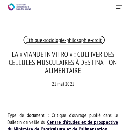
Skip
Menu
to
main
Fermer
content
×
Ethique-sociologie-philosophie-droit
RECEVEZ CHAQUE MOIS GRATUITEMENT
LES DERNIÈRES ACTUALITÉS SUR LE BIEN-ÊTRE
LA « VIANDE IN VITRO » : CULTIVER DES
ANIMAL
CELLULES MUSCULAIRES À DESTINATION
ALIMENTAIRE
21 mai 2021
Select language
Veuillez remplir le formulaire ci-dessous pour vous inscrire à
Type de document : Critique d’ouvrage publié dans le
notre newsletter :
Bulletin de veille du
Centre d’études et de prospective
du Ministère de l’agriculture et de l’alimentation