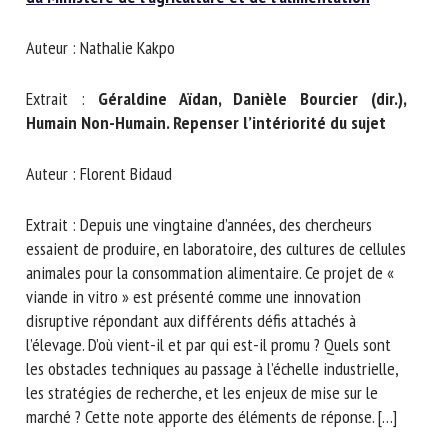
Nom *
Auteur : Nathalie Kakpo
Prénom *
Extrait :
Géraldine Aïdan, Danièle Bourcier (dir.),
Humain Non-Humain. Repenser l’intériorité du sujet
Organisme *
Auteur : Florent Bidaud
Extrait : Depuis une vingtaine d’années, des chercheurs
essaient de produire, en laboratoire, des cultures de cellules
E-mail *
animales pour la consommation alimentaire. Ce projet de «
viande in vitro » est présenté comme une innovation
En soumettant ce formulaire, j'accepte que les
disruptive répondant aux différents défis attachés à
informations saisies soient utilisées dans le cadre de la
l’élevage. D’où vient-il et par qui est-il promu ? Quels sont
relation avec le CNR BEA. *
les obstacles techniques au passage à l’échelle industrielle,
les stratégies de recherche, et les enjeux de mise sur le
Les champs suivis de * sont obligatoires
marché ? Cette note apporte des éléments de réponse. […]