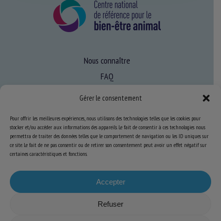
Nous connaître
FAQ
Gérer le consentement
Expertise
Pour offrir les meilleures expériences, nous utilisons des technologies telles que les cookies pour
S’informer sur le BEA
stocker et/ou accéder aux informations des appareils. Le fait de consentir à ces technologies nous
permettra de traiter des données telles que le comportement de navigation ou les ID uniques sur
Se former au BEA
ce site. Le fait de ne pas consentir ou de retirer son consentement peut avoir un effet négatif sur
certaines caractéristiques et fonctions.
Ressources
Accepter
S’abonner aux actualités
Refuser