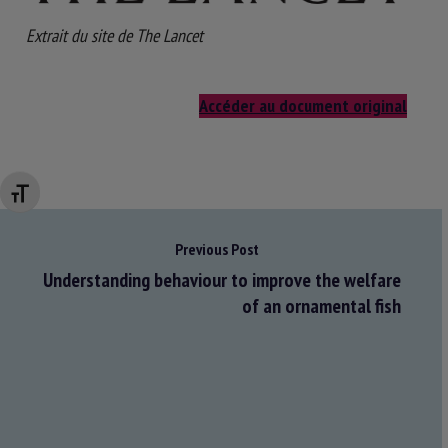
Extrait du site de The Lancet
Accéder au document original
Changer la taille de la police
Previous Post
Understanding behaviour to improve the welfare
of an ornamental fish