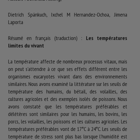
Nom *
Dietrich Spänkuch, Ixchel M Hernandez-Ochoa, Jimena
Laporta
Prénom *
Résumé en français (traduction) :
Les températures
limites du vivant
Organisme *
La température affecte de nombreux processus vitaux, mais
on peut s’attendre à ce que ses effets diffèrent entre les
organismes eucaryotes vivant dans des environnements
E-mail *
similaires. Nous avons examiné la littérature sur les seuils de
température des humains, du bétail, des volailles, des
En soumettant ce formulaire, j'accepte que les
cultures agricoles et des exemples isolés de poissons. Nous
informations saisies soient utilisées dans le cadre de la
avons constaté que les températures préférables et
relation avec le CNR BEA. *
délétères sont similaires pour les humains, les bovins, les
porcs, les volailles, les poissons et les cultures agricoles. Les
Les champs suivis de * sont obligatoires
températures préférables vont de 17°C à 24°C. Les seuils de
température de stress sont plus bas lorsque l’humidité est