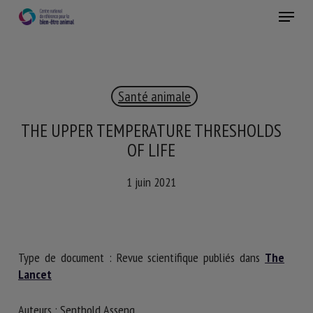
Skip
Menu
to
main
Fermer
content
×
Santé animale
RECEVEZ CHAQUE MOIS GRATUITEMENT
LES DERNIÈRES ACTUALITÉS SUR LE BIEN-ÊTRE
THE UPPER TEMPERATURE THRESHOLDS
ANIMAL
OF LIFE
1 juin 2021
Select language
Type de document : Revue scientifique publiés dans
The
Veuillez remplir le formulaire ci-dessous pour vous inscrire à
Lancet
notre newsletter :
Auteurs : Senthold Asseng,