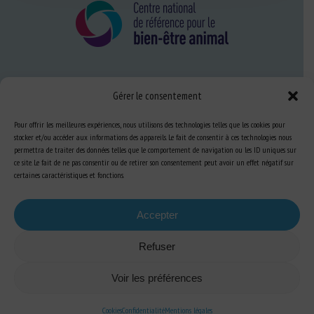
Nous connaître
Gérer le consentement
FAQ
Pour offrir les meilleures expériences, nous utilisons des technologies telles que les cookies pour
stocker et/ou accéder aux informations des appareils. Le fait de consentir à ces technologies nous
permettra de traiter des données telles que le comportement de navigation ou les ID uniques sur
Expertise
ce site. Le fait de ne pas consentir ou de retirer son consentement peut avoir un effet négatif sur
certaines caractéristiques et fonctions.
S’informer sur le BEA
Se former au BEA
Accepter
Refuser
Ressources
Voir les préférences
S’abonner aux actualités
Cookies
Confidentialité
Mentions légales