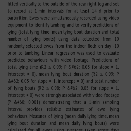
fitted vertically to the outside of the rear right leg and set
to record at 1-min intervals for at least 14 d prior to
parturition. Ewes were simultaneously recorded using video
equipment to identify lambing and to verify predictions of
lying (total lying time, mean lying bout duration and total
number of lying bouts) using data collected from 10
randomly selected ewes from the indoor flock on day -10
prior to lambing. Linear regression was used to evaluate
predicted behaviours with video footage. Predictions of
total lying time (R2 ≥ 0.99; P &#62; 0.05 for slope = 1,
intercept = 0), mean lying bout duration (R2 ≥ 0.99; P
&#62; 0.05 for slope = 1, intercept = 0) and total number
of lying bouts (R2 ≥ 0.98; P &#62; 0.05 for slope = 1,
intercept = 0) were strongly associated with video footage
(P &#60; 0.001) demonstrating that a 1-min sampling
interval provides reliable estimates of ewe lying
behaviours. Measures of lying (mean daily lying time, mean
lying bout duration and mean daily lying bouts) were
calculated for all ewes using averages taken across days