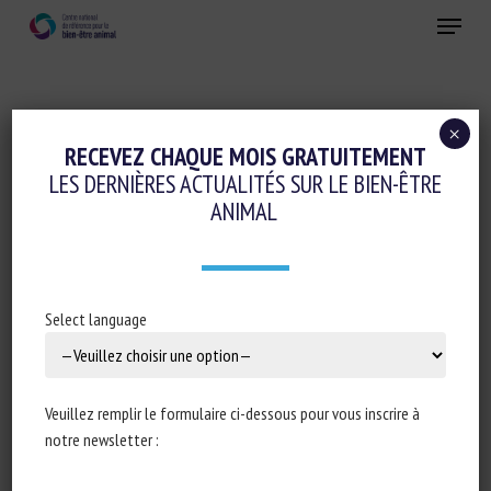
Skip
Menu
to
main
Fermer
content
×
Logement et Enrichissement
RECEVEZ CHAQUE MOIS GRATUITEMENT
LES DERNIÈRES ACTUALITÉS SUR LE BIEN-ÊTRE
LYING BEHAVIOUR OF HOUSED AND
ANIMAL
OUTDOOR-MANAGED PREGNANT SHEEP
8 juin 2021
Select language
Type de document : Article scientifique publié dans
Veuillez remplir le formulaire ci-dessous pour vous inscrire à
Applied Animal Behaviour Science
notre newsletter :
Auteurs : Manod Williams, Chelsea N. Davis, Dewi Llyr Jones,