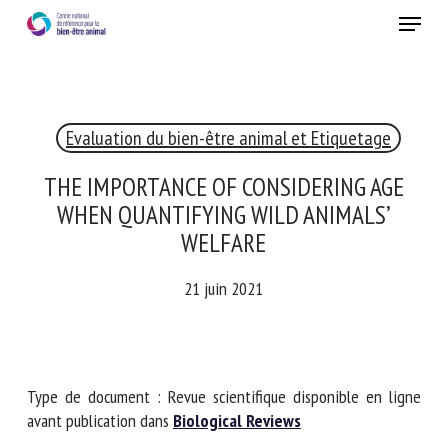
Skip
Menu
to
main
Fermer
content
Evaluation du bien-être animal et Etiquetage
RECEVEZ CHAQUE MOIS GRATUITEMENT
LES DERNIÈRES ACTUALITÉS SUR LE BIEN-ÊTRE
THE IMPORTANCE OF CONSIDERING AGE
ANIMAL
WHEN QUANTIFYING WILD ANIMALS’
WELFARE
21 juin 2021
Select language
Veuillez remplir le formulaire ci-dessous pour vous inscrire à
Type de document : Revue scientifique disponible en ligne
notre newsletter :
avant publication dans
Biological Reviews