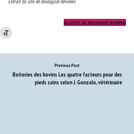
Extrait du site de Biological Reviews
Changer la taille de la police
Accéder au document original
Previous Post
Boiteries des bovins Les quatre facteurs pour des
pieds sains selon J. Gonzalo, vétérinaire