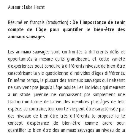
Nom *
Auteur : Luke Hecht
Résumé en français (traduction)
: De l’importance de
Prénom *
tenir compte de l’âge pour quantifier le bien-être des
animaux sauvages
Organisme *
Les animaux sauvages sont confrontés à différents défis et
opportunités à mesure qu’ils grandissent, et cette variété
d’expériences peut conduire à différents niveaux de bien-
être caractérisant la vie quotidienne d’individus d’âges
E-mail *
différents. En même temps, la plupart des animaux sauvages
qui naissent ne survivent pas jusqu’à l’âge adulte. Les
En soumettant ce formulaire, j'accepte que les
individus qui meurent à un stade juvénile ne connaissent
informations saisies soient utilisées dans le cadre de la
pas simplement une fraction uniforme de la vie des
relation avec le CNR BEA. *
membres plus âgés de leur espèce; au contraire, leur courte
vie peut être caractérisée par des niveaux de bien-être très
Les champs suivis de * sont obligatoires
différents. Je propose ici le concept d’espérance de bien-
être comme cadre pour quantifier le bien-être des animaux