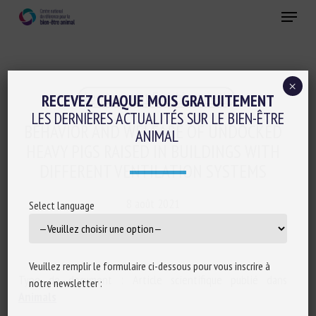
Skip
Menu
to
main
Fermer
content
×
Logement et Enrichissement
RECEVEZ CHAQUE MOIS GRATUITEMENT
LES DERNIÈRES ACTUALITÉS SUR LE BIEN-ÊTRE
BEHAVIOR AND WELFARE OF UNDOCKED
ANIMAL
HEAVY PIGS RAISED IN BUILDINGS WITH
DIFFERENT VENTILATION SYSTEMS
8 août 2021
Select language
Veuillez remplir le formulaire ci-dessous pour vous inscrire à
Type de document : Article scientifique publié dans
notre newsletter :
Animals