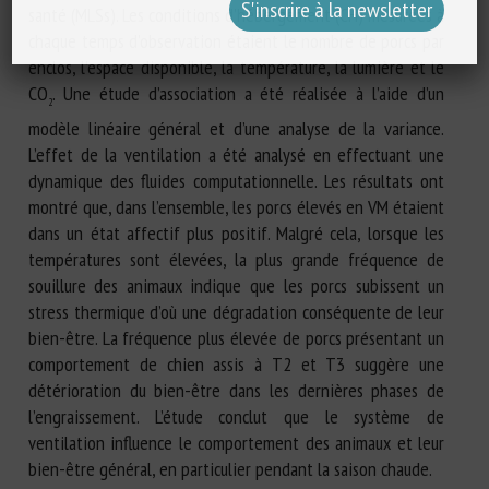
santé (MLSs). Les conditions d’hébergement (CH) mesurées à
chaque temps d’observation étaient le nombre de porcs par
enclos, l’espace disponible, la température, la lumière et le
CO
. Une étude d’association a été réalisée à l’aide d’un
2
modèle linéaire général et d’une analyse de la variance.
L’effet de la ventilation a été analysé en effectuant une
dynamique des fluides computationnelle. Les résultats ont
montré que, dans l’ensemble, les porcs élevés en VM étaient
dans un état affectif plus positif. Malgré cela, lorsque les
températures sont élevées, la plus grande fréquence de
souillure des animaux indique que les porcs subissent un
stress thermique d’où une dégradation conséquente de leur
bien-être. La fréquence plus élevée de porcs présentant un
comportement de chien assis à T2 et T3 suggère une
détérioration du bien-être dans les dernières phases de
l’engraissement. L’étude conclut que le système de
ventilation influence le comportement des animaux et leur
bien-être général, en particulier pendant la saison chaude.