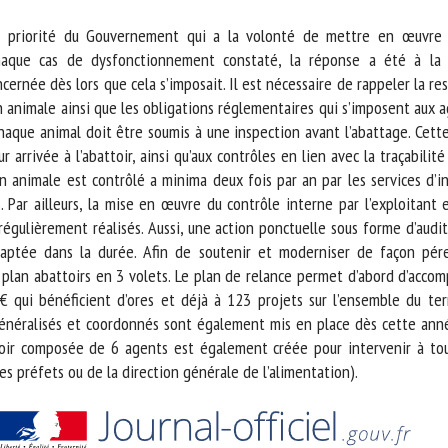
 priorité du Gouvernement qui a la volonté de mettre en œuvre de
haque cas de dysfonctionnement constaté, la réponse a été à la 
ncernée dès lors que cela s’imposait. Il est nécessaire de rappeler la r
 animale ainsi que les obligations réglementaires qui s’imposent aux ag
aque animal doit être soumis à une inspection avant l’abattage. Cette i
rrivée à l’abattoir, ainsi qu’aux contrôles en lien avec la traçabilité
animale est contrôlé a minima deux fois par an par les services d’in
Par ailleurs, la mise en œuvre du contrôle interne par l’exploitant es
gulièrement réalisés. Aussi, une action ponctuelle sous forme d’audits
aptée dans la durée. Afin de soutenir et moderniser de façon pérenn
n plan abattoirs en 3 volets. Le plan de relance permet d’abord d’accom
qui bénéficient d’ores et déjà à 123 projets sur l’ensemble du terri
énéralisés et coordonnés sont également mis en place dès cette année
ir composée de 6 agents est également créée pour intervenir à tout 
es préfets ou de la direction générale de l’alimentation).