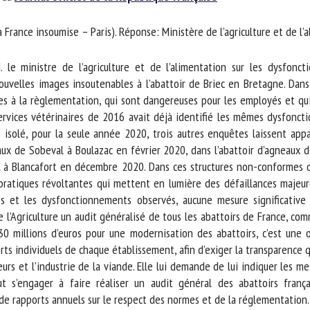
m *
Prénom
rance insoumise – Paris). Réponse: Ministère de l’agriculture et de l’a
*
 ministre de l’agriculture et de l’alimentation sur les dysfoncti
ganisme
E-mail *
uvelles images insoutenables à l’abattoir de Briec en Bretagne. Dans
s à la règlementation, qui sont dangereuses pour les employés et qui
rvices vétérinaires de 2016 avait déjà identifié les mêmes dysfoncti
En soumettant ce formulaire, j'accepte que les informations saisies soient
 isolé, pour la seule année 2020, trois autres enquêtes laissent app
ilisées dans le cadre de la relation avec le CNR BEA. *
aux de Sobeval à Boulazac en février 2020, dans l’abattoir d’agneaux d
 à Blancafort en décembre 2020. Dans ces structures non-conformes on
s champs suivis de * sont obligatoires
atiques révoltantes qui mettent en lumière des défaillances majeures
es et les dysfonctionnements observés, aucune mesure significative 
l’Agriculture un audit généralisé de tous les abattoirs de France, comm
 millions d’euros pour une modernisation des abattoirs, c’est une op
s individuels de chaque établissement, afin d’exiger la transparence qui
s et l’industrie de la viande. Elle lui demande de lui indiquer les mes
 s’engager à faire réaliser un audit général des abattoirs frança
de rapports annuels sur le respect des normes et de la réglementation.