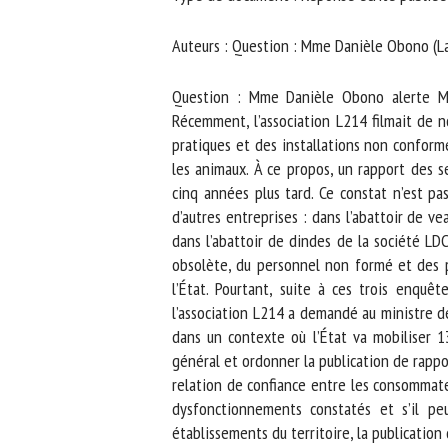
No
Auteurs : Question : Mme Danièle Obono (La F
Question : Mme Danièle Obono alerte M. le
Or
Récemment, l’association L214 filmait de no
*
pratiques et des installations non conforme
les animaux. À ce propos, un rapport des se
cinq années plus tard. Ce constat n’est pas
ut
d’autres entreprises : dans l’abattoir de ve
dans l’abattoir de dindes de la société LDC
Le
obsolète, du personnel non formé et des pr
l’État. Pourtant, suite à ces trois enquêt
l’association L214 a demandé au ministre de 
dans un contexte où l’État va mobiliser 130
général et ordonner la publication de rapport
relation de confiance entre les consommateur
dysfonctionnements constatés et s’il peut
établissements du territoire, la publication 