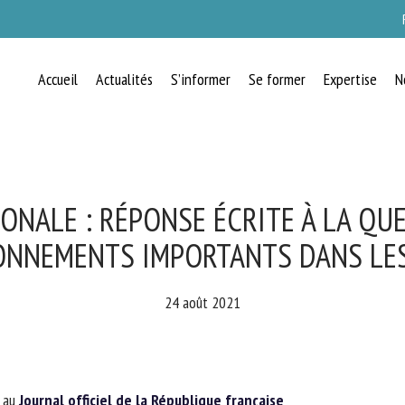
Accueil
Actualités
S’informer
Se former
Expertise
N
RECEVEZ CHAQUE MOIS GRATUITEMEN
LES DERNIÈRES ACTUALITÉS SUR LE
BIEN-ÊTRE ANIMAL
NALE : RÉPONSE ÉCRITE À LA QUE
NNEMENTS IMPORTANTS DANS LES
lect language
24 août 2021
uillez remplir le formulaire ci-dessous pour vous inscrire à notre newsletter :
au
Journal officiel de la République française