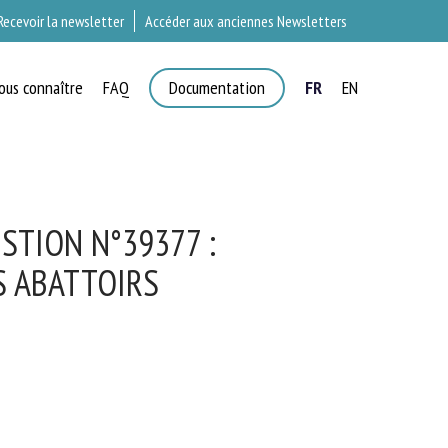
Recevoir la newsletter
Accéder aux anciennes Newsletters
ous connaître
FAQ
Documentation
FR
EN
T
STION N°39377 :
 ABATTOIRS