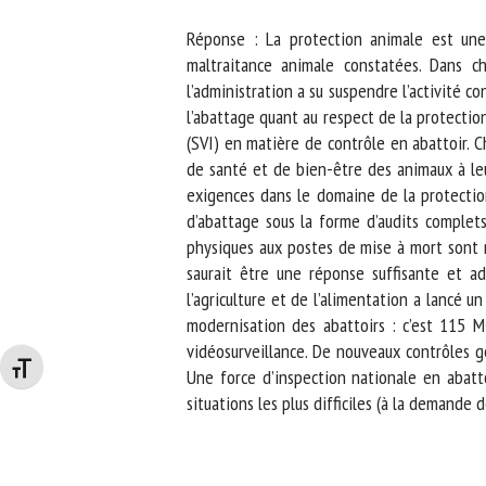
Réponse : La protection animale est une
maltraitance animale constatées. Dans c
l’administration a su suspendre l’activité co
l’abattage quant au respect de la protection
(SVI) en matière de contrôle en abattoir. Ch
de santé et de bien-être des animaux à leur a
exigences dans le domaine de la protection 
d’abattage sous la forme d’audits complets. 
physiques aux postes de mise à mort sont ré
saurait être une réponse suffisante et ad
l’agriculture et de l’alimentation a lancé u
modernisation des abattoirs : c’est 115 M€ 
vidéosurveillance. De nouveaux contrôles g
Changer la taille de la police
Une force d’inspection nationale en abatto
situations les plus difficiles (à la demande d