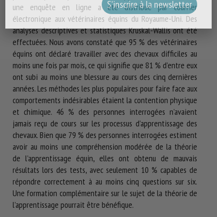
une enquête en ligne a été distribué par courrier
électronique aux vétérinaires équins du Royaume-Uni. Des
analyses descriptives et statistiques Kruskal-Wallis ont été
effectuées. Nous avons constaté que 95 % des vétérinaires
équins ont déclaré travailler avec des chevaux difficiles au
moins une fois par mois, ce qui signifie que 81 % d’entre eux
ont subi au moins une blessure au cours des cinq dernières
années. Les méthodes les plus populaires pour faire face aux
comportements indésirables étaient la contention physique
et chimique. 46 % des personnes interrogées n’avaient
jamais reçu de cours sur les processus d’apprentissage des
chevaux. Bien que 79 % des personnes interrogées estiment
avoir au moins une compréhension modérée de la théorie
de l’apprentissage équin, elles ont obtenu de mauvais
résultats lors des tests, avec seulement 10 % capables de
répondre correctement à au moins cinq questions sur six.
Une formation complémentaire sur le sujet de la théorie de
l’apprentissage pourrait être bénéfique.