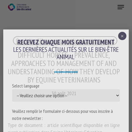
Skip
Menu
to
main
Fermer
content
×
Conduite d'élevage et relations humain-animal
RECEVEZ CHAQUE MOIS GRATUITEMENT
LES DERNIÈRES ACTUALITÉS SUR LE BIEN-ÊTRE
DIFFICULT HORSES – PREVALENCE,
ANIMAL
APPROACHES TO MANAGEMENT OF AND
UNDERSTANDING OF HOW THEY DEVELOP
BY EQUINE VETERINARIANS
Select language
30 août 2021
Veuillez remplir le formulaire ci-dessous pour vous inscrire à
notre newsletter :
Type de document : article scientifique disponible en ligne