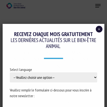
Skip
Menu
to
main
Fermer
content
×
Cognition-émotions
RECEVEZ CHAQUE MOIS GRATUITEMENT
LES DERNIÈRES ACTUALITÉS SUR LE BIEN-ÊTRE
Conduite d'élevage et relations humain-animal
ANIMAL
DOGS DISTINGUISH HUMAN
INTENTIONAL AND UNINTENTIONAL
ACTION
Select language
1 septembre 2021
Veuillez remplir le formulaire ci-dessous pour vous inscrire à
notre newsletter :
Type de document : Article scientifique publié dans