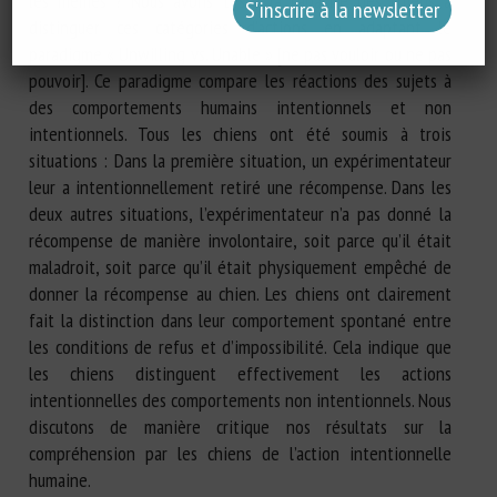
les mêmes ? Nous avons testé la capacité des chiens à
distinguer ces catégories d’actions en adaptant le
paradigme « Unwilling vs. Unable » [ne pas vouloir ou ne pas
pouvoir]. Ce paradigme compare les réactions des sujets à
des comportements humains intentionnels et non
intentionnels. Tous les chiens ont été soumis à trois
situations : Dans la première situation, un expérimentateur
leur a intentionnellement retiré une récompense. Dans les
deux autres situations, l’expérimentateur n’a pas donné la
récompense de manière involontaire, soit parce qu’il était
maladroit, soit parce qu’il était physiquement empêché de
donner la récompense au chien. Les chiens ont clairement
fait la distinction dans leur comportement spontané entre
les conditions de refus et d’impossibilité. Cela indique que
les chiens distinguent effectivement les actions
intentionnelles des comportements non intentionnels. Nous
discutons de manière critique nos résultats sur la
compréhension par les chiens de l’action intentionnelle
humaine.