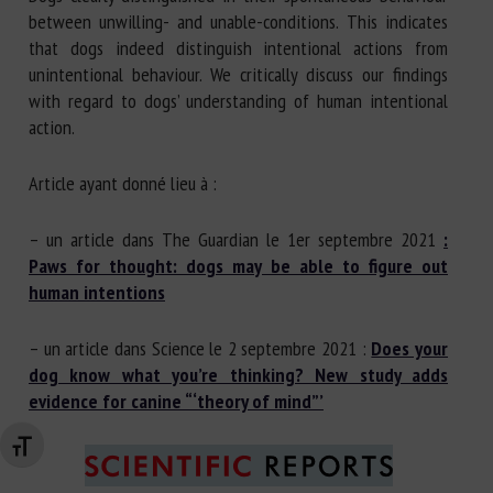
between unwilling- and unable-conditions. This indicates
that dogs indeed distinguish intentional actions from
unintentional behaviour. We critically discuss our findings
with regard to dogs’ understanding of human intentional
action.
Article ayant donné lieu à :
– un article dans The Guardian le 1er septembre 2021
:
Paws for thought: dogs may be able to figure out
human intentions
– un article dans Science le 2 septembre 2021 :
Does your
dog know what you’re thinking? New study adds
evidence for canine “‘theory of mind”’
Changer la taille de la police