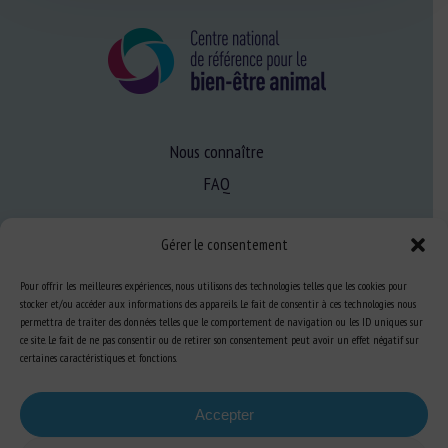
Nous connaître
FAQ
Gérer le consentement
Expertise
S’informer sur le BEA
Pour offrir les meilleures expériences, nous utilisons des technologies telles que les cookies pour
stocker et/ou accéder aux informations des appareils. Le fait de consentir à ces technologies nous
Se former au BEA
permettra de traiter des données telles que le comportement de navigation ou les ID uniques sur
ce site. Le fait de ne pas consentir ou de retirer son consentement peut avoir un effet négatif sur
certaines caractéristiques et fonctions.
Ressources
Accepter
S’abonner aux actualités