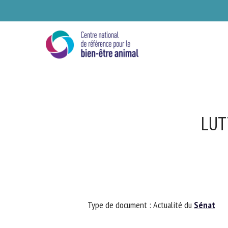
Skip
to
main
content
LUT
Se
Type de document : Actualité du
Sénat
Ve