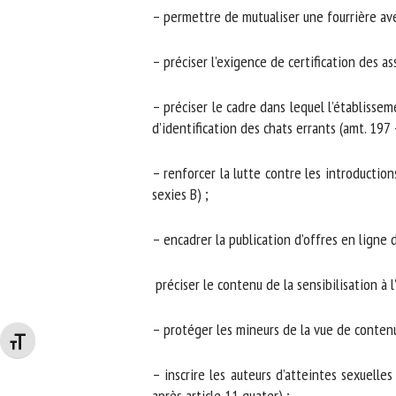
– permettre de mutualiser une fourrière avec 
– préciser l’exigence de certification des ass
– préciser le cadre dans lequel l’établissem
d’identification des chats errants (amt. 197 – 
– renforcer la lutte contre les introductions
sexies B) ;
– encadrer la publication d’offres en ligne d
préciser le contenu de la sensibilisation à l
– protéger les mineurs de la vue de contenus 
Changer la taille de la police
– inscrire les auteurs d’atteintes sexuelles 
après article 11 quater) ;