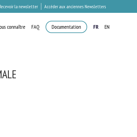
Recevoir la newsletter
Accéder aux anciennes Newsletters
ous connaître
FAQ
Documentation
FR
EN
T
ALE