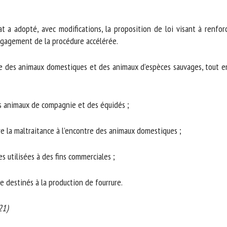
m *
Prénom
*
 a adopté, avec modifications, la proposition de loi visant à renforce
gagement de la procédure accélérée.
ganisme
E-mail *
ce des animaux domestiques et des animaux d’espèces sauvages, tout en
En soumettant ce formulaire, j'accepte que les informations saisies soient
ilisées dans le cadre de la relation avec le CNR BEA. *
 animaux de compagnie et des équidés ;
s champs suivis de * sont obligatoires
e la maltraitance à l’encontre des animaux domestiques ;
 utilisées à des fins commerciales ;
 destinés à la production de fourrure.
1)