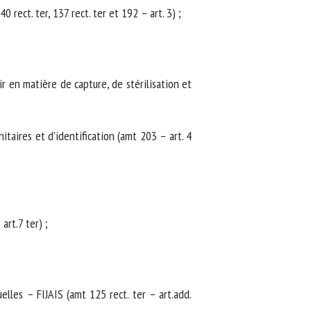
ct. ter, 137 rect. ter et 192 – art. 3) ;
en matière de capture, de stérilisation et
aires et d’identification (amt 203 – art. 4
t.7 ter) ;
elles – FIJAIS (amt 125 rect. ter – art.add.