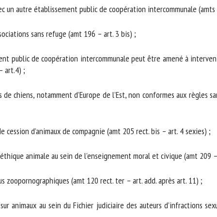
un autre établissement public de coopération intercommunale (amts 40 re
ociations sans refuge (amt 196 – art. 3 bis) ;
ent public de coopération intercommunale peut être amené à intervenir 
art.4) ;
 de chiens, notamment d’Europe de l’Est, non conformes aux règles sanit
e cession d’animaux de compagnie (amt 205 rect. bis – art. 4 sexies) ;
’éthique animale au sein de l’enseignement moral et civique (amt 209 – ar
zoopornographiques (amt 120 rect. ter – art. add. après art. 11) ;
sur animaux au sein du Fichier judiciaire des auteurs d’infractions sexu