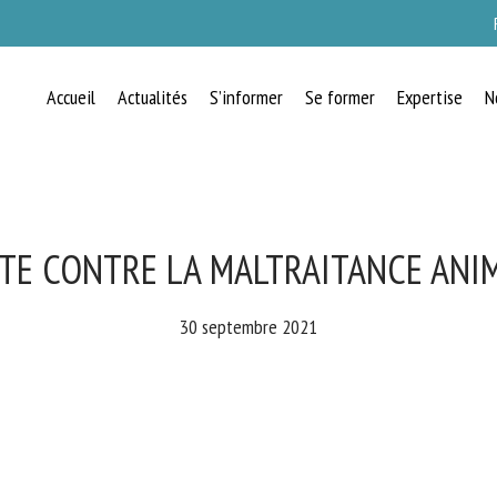
Accueil
Actualités
S’informer
Se former
Expertise
N
RECEVEZ CHAQUE MOIS GRATUITEMEN
LES DERNIÈRES ACTUALITÉS SUR LE
BIEN-ÊTRE ANIMAL
TE CONTRE LA MALTRAITANCE ANIM
30 septembre 2021
lect language
uillez remplir le formulaire ci-dessous pour vous inscrire à notre newsletter :