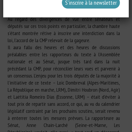
Au regard des divergences de vue entre sénateurs et
députés sur ces trois points en particulier, la chambre haute
s’étant montrée rétive à inscrire une interdiction dans la
loi, l’accord de la CMP relevait de la gageure.
Il aura fallu des heures et des heures de discussions
préalables entre les rapporteurs du texte à l’Assemblée
nationale et au Sénat, jusque très tard dans la nuit
précédant la CMP, pour réconcilier leurs vues et parvenir à
un consensus. L’enjeu pour les trois députés de la majorité à
l’initiative de ce texte – Loïc Dombreval (Alpes-Maritimes,
La République en marche, LRM), Dimitri Houbron (Nord, Agir)
et Laëtitia Romeiro Dias (Essonne, LRM) – était d’éviter à
tout prix de repartir sans accord, ce qui, au vu du calendrier
législatif contraint par les prochains scrutins, serait revenu
à enterrer toutes les mesures prévues. La rapporteure au
Sénat, Anne Chain-Larché (Seine-et-Marne, Les