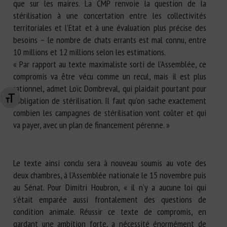
que sur les maires. La CMP renvoie la question de la
stérilisation à une concertation entre les collectivités
territoriales et l’Etat et à une évaluation plus précise des
besoins – le nombre de chats errants est mal connu, entre
10 millions et 12 millions selon les estimations.
« Par rapport au texte maximaliste sorti de l’Assemblée, ce
compromis va être vécu comme un recul, mais il est plus
rationnel, admet Loïc Dombreval, qui plaidait pourtant pour
l’obligation de stérilisation. Il faut qu’on sache exactement
Changer la taille de la police
combien les campagnes de stérilisation vont coûter et qui
va payer, avec un plan de financement pérenne. »
Le texte ainsi conclu sera à nouveau soumis au vote des
deux chambres, à l’Assemblée nationale le 15 novembre puis
au Sénat. Pour Dimitri Houbron, « il n’y a aucune loi qui
s’était emparée aussi frontalement des questions de
condition animale. Réussir ce texte de compromis, en
gardant une ambition forte, a nécessité énormément de