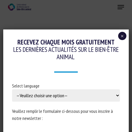
Skip
Menu
to
main
Fermer
content
×
Réglementation
RECEVEZ CHAQUE MOIS GRATUITEMENT
LES DERNIÈRES ACTUALITÉS SUR LE BIEN-ÊTRE
DÉPUTÉS ET SÉNATEURS S’ACCORDENT
ANIMAL
SUR PLUSIEURS MESURES DE LUTTE
CONTRE LES MALTRAITANCES ANIMALES
27 octobre 2021
Select language
Veuillez remplir le formulaire ci-dessous pour vous inscrire à
Type de document : Article publié dans
Le Monde
notre newsletter :
Auteur : Mathilde Gérard