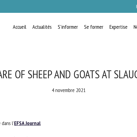
Accueil
Actualités
S’informer
Se former
Expertise
N
RECEVEZ CHAQUE MOIS GRATUITEMEN
LES DERNIÈRES ACTUALITÉS SUR LE
BIEN-ÊTRE ANIMAL
RE OF SHEEP AND GOATS AT SLAU
4 novembre 2021
lect language
dans l’
EFSA Journal
uillez remplir le formulaire ci-dessous pour vous inscrire à notre newsletter :