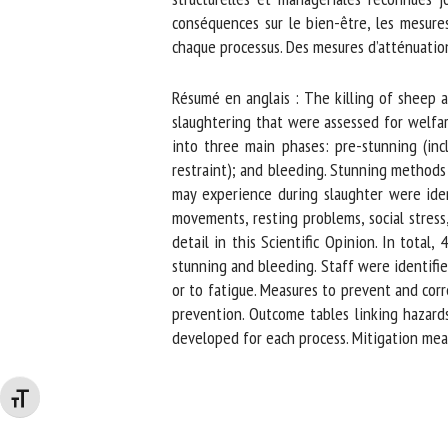
conséquences sur le bien-être, les mesures 
chaque processus. Des mesures d’atténuation 
Résumé en anglais : The killing of sheep a
slaughtering that were assessed for welfare
into three main phases: pre-stunning (inclu
restraint); and bleeding. Stunning methods 
may experience during slaughter were identi
movements, resting problems, social stress,
detail in this Scientific Opinion. In total,
stunning and bleeding. Staff were identified
or to fatigue. Measures to prevent and corre
prevention. Outcome tables linking hazards
developed for each process. Mitigation mea
Changer la taille de la police