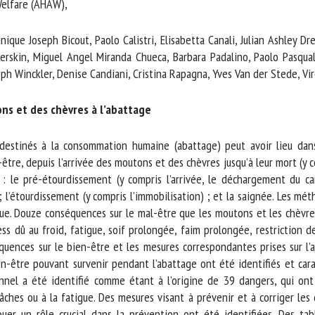
elfare (AHAW),
m *
Prénom
*
que Joseph Bicout, Paolo Calistri, Elisabetta Canali, Julian Ashley Dre
rskin, Miguel Angel Miranda Chueca, Barbara Padalino, Paolo Pasquali
ph Winckler, Denise Candiani, Cristina Rapagna, Yves Van der Stede, Virg
ganisme
E-mail *
s et des chèvres à l’abattage
En soumettant ce formulaire, j'accepte que les informations saisies soient
ilisées dans le cadre de la relation avec le CNR BEA. *
estinés à la consommation humaine (abattage) peut avoir lieu dans 
tre, depuis l’arrivée des moutons et des chèvres jusqu’à leur mort (y c
s champs suivis de * sont obligatoires
 le pré-étourdissement (y compris l’arrivée, le déchargement du cami
’étourdissement (y compris l’immobilisation) ; et la saignée. Les mé
e. Douze conséquences sur le mal-être que les moutons et les chèvres
ress dû au froid, fatigue, soif prolongée, faim prolongée, restriction
quences sur le bien-être et les mesures correspondantes prises sur l’a
en-être pouvant survenir pendant l’abattage ont été identifiés et caract
onnel a été identifié comme étant à l’origine de 39 dangers, qui on
ches ou à la fatigue. Des mesures visant à prévenir et à corriger les 
er un rôle crucial dans la prévention ont été identifiées. Des table