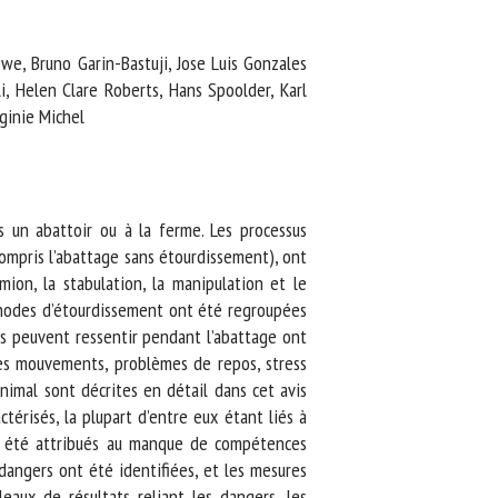
we, Bruno Garin-Bastuji, Jose Luis Gonzales
, Helen Clare Roberts, Hans Spoolder, Karl
inie Michel
un abattoir ou à la ferme. Les processus
ompris l’abattage sans étourdissement), ont
on, la stabulation, la manipulation et le
thodes d’étourdissement ont été regroupées
 peuvent ressentir pendant l’abattage ont
 des mouvements, problèmes de repos, stress
nimal sont décrites en détail dans cet avis
érisés, la plupart d’entre eux étant liés à
t été attribués au manque de compétences
dangers ont été identifiées, et les mesures
aux de résultats reliant les dangers, les