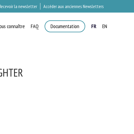
Recevoir la newsletter
Accéder aux anciennes Newsletters
ous connaître
FAQ
Documentation
FR
EN
T
GHTER