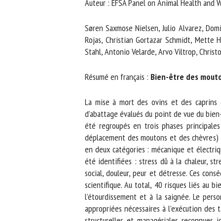
Auteur : EFSA Panel on Animal Health and W
No
Søren Saxmose Nielsen, Julio Alvarez, Domini
Rojas, Christian Gortazar Schmidt, Mette He
Stahl, Antonio Velarde, Arvo Viltrop, Christo
Or
*
Résumé en français :
Bien-être des mouton
ut
La mise à mort des ovins et des caprins d
d’abattage évalués du point de vue du bien-ê
Le
été regroupés en trois phases principales :
déplacement des moutons et des chèvres) ; l
en deux catégories : mécanique et électriqu
été identifiées : stress dû à la chaleur, st
social, douleur, peur et détresse. Ces consé
scientifique. Au total, 40 risques liés au bi
l’étourdissement et à la saignée. Le pers
appropriées nécessaires à l’exécution des tâ
structurelles et managériales reconnues jou