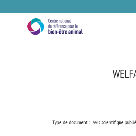
Skip
to
main
content
WELFA
Se
Type de document : Avis scientifique publié 
Ve