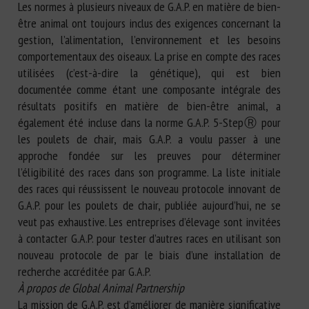
Les normes à plusieurs niveaux de G.A.P. en matière de bien-
être animal ont toujours inclus des exigences concernant la
gestion, l’alimentation, l’environnement et les besoins
comportementaux des oiseaux. La prise en compte des races
utilisées (c’est-à-dire la génétique), qui est bien
documentée comme étant une composante intégrale des
résultats positifs en matière de bien-être animal, a
également été incluse dans la norme G.A.P. 5-StepⓇ pour
les poulets de chair, mais G.A.P. a voulu passer à une
approche fondée sur les preuves pour déterminer
l’éligibilité des races dans son programme. La liste initiale
des races qui réussissent le nouveau protocole innovant de
G.A.P. pour les poulets de chair, publiée aujourd’hui, ne se
veut pas exhaustive. Les entreprises d’élevage sont invitées
à contacter G.A.P. pour tester d’autres races en utilisant son
nouveau protocole de par le biais d’une installation de
recherche accréditée par G.A.P.
À propos de Global Animal Partnership
La mission de G.A.P. est d’améliorer de manière significative