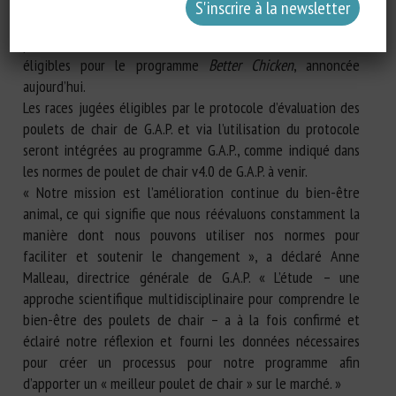
différentes. Les résultats de l’étude ont été utilisés pour
guider le développement du protocole d’évaluation des
poulets de chair de G.A.P. et la liste initiale des races
éligibles pour le programme
Better Chicken
, annoncée
aujourd’hui.
Les races jugées éligibles par le protocole d’évaluation des
poulets de chair de G.A.P. et via l’utilisation du protocole
seront intégrées au programme G.A.P., comme indiqué dans
les normes de poulet de chair v4.0 de G.A.P. à venir.
« Notre mission est l’amélioration continue du bien-être
animal, ce qui signifie que nous réévaluons constamment la
manière dont nous pouvons utiliser nos normes pour
faciliter et soutenir le changement », a déclaré Anne
Malleau, directrice générale de G.A.P. « L’étude – une
approche scientifique multidisciplinaire pour comprendre le
bien-être des poulets de chair – a à la fois confirmé et
éclairé notre réflexion et fourni les données nécessaires
pour créer un processus pour notre programme afin
d’apporter un « meilleur poulet de chair » sur le marché. »