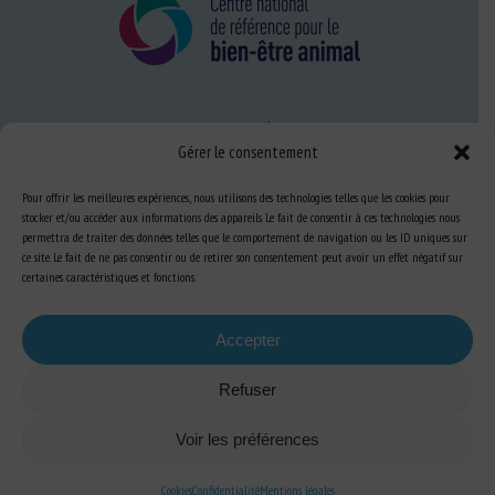
Nous connaître
Gérer le consentement
FAQ
Pour offrir les meilleures expériences, nous utilisons des technologies telles que les cookies pour
stocker et/ou accéder aux informations des appareils. Le fait de consentir à ces technologies nous
Expertise
permettra de traiter des données telles que le comportement de navigation ou les ID uniques sur
ce site. Le fait de ne pas consentir ou de retirer son consentement peut avoir un effet négatif sur
S’informer sur le BEA
certaines caractéristiques et fonctions.
Se former au BEA
Accepter
Refuser
Ressources
Voir les préférences
S’abonner aux actualités
Cookies
Confidentialité
Mentions légales