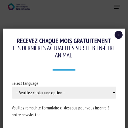
Skip
Menu
to
main
Fermer
content
×
Evaluation du bien-être animal et Etiquetage
RECEVEZ CHAQUE MOIS GRATUITEMENT
LES DERNIÈRES ACTUALITÉS SUR LE BIEN-ÊTRE
Initiatives en faveur du bien-être animal
ANIMAL
GLOBAL ANIMAL PARTNERSHIP RELEASES
INITIAL LIST OF ELIGIBLE BROILER
BREEDS FOR ANIMAL WELFARE
Select language
CERTIFICATION
1 décembre 2021
Veuillez remplir le formulaire ci-dessous pour vous inscrire à
notre newsletter :