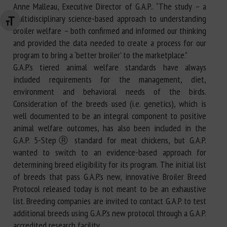
Anne Malleau, Executive Director of G.A.P.. “The study – a
multidisciplinary science-based approach to understanding
Changer la taille de la police
broiler welfare – both confirmed and informed our thinking
and provided the data needed to create a process for our
program to bring a ‘better broiler’ to the marketplace.”
G.A.P.’s tiered animal welfare standards have always
included requirements for the management, diet,
environment and behavioral needs of the birds.
Consideration of the breeds used (i.e. genetics), which is
well documented to be an integral component to positive
animal welfare outcomes, has also been included in the
G.A.P. 5-StepⓇ standard for meat chickens, but G.A.P.
wanted to switch to an evidence-based approach for
determining breed eligibility for its program. The initial list
of breeds that pass G.A.P.’s new, innovative Broiler Breed
Protocol released today is not meant to be an exhaustive
list. Breeding companies are invited to contact G.A.P. to test
additional breeds using G.A.P.’s new protocol through a G.A.P.
accredited research facility.