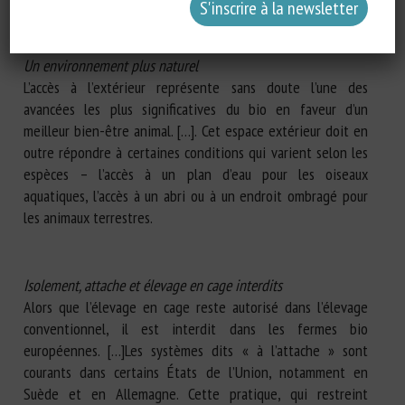
Un environnement plus naturel
L’accès à l’extérieur représente sans doute l’une des
avancées les plus significatives du bio en faveur d’un
meilleur bien-être animal. […]. Cet espace extérieur doit en
outre répondre à certaines conditions qui varient selon les
espèces – l’accès à un plan d’eau pour les oiseaux
aquatiques, l’accès à un abri ou à un endroit ombragé pour
les animaux terrestres.
Isolement, attache et élevage en cage interdits
Alors que l’élevage en cage reste autorisé dans l’élevage
conventionnel, il est interdit dans les fermes bio
européennes. […]Les systèmes dits « à l’attache » sont
courants dans certains États de l’Union, notamment en
Suède et en Allemagne. Cette pratique, qui restreint