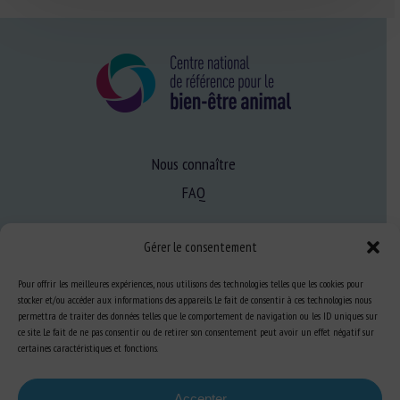
Nous connaître
FAQ
Gérer le consentement
Expertise
S’informer sur le BEA
Pour offrir les meilleures expériences, nous utilisons des technologies telles que les cookies pour
stocker et/ou accéder aux informations des appareils. Le fait de consentir à ces technologies nous
Se former au BEA
permettra de traiter des données telles que le comportement de navigation ou les ID uniques sur
ce site. Le fait de ne pas consentir ou de retirer son consentement peut avoir un effet négatif sur
certaines caractéristiques et fonctions.
Ressources
Accepter