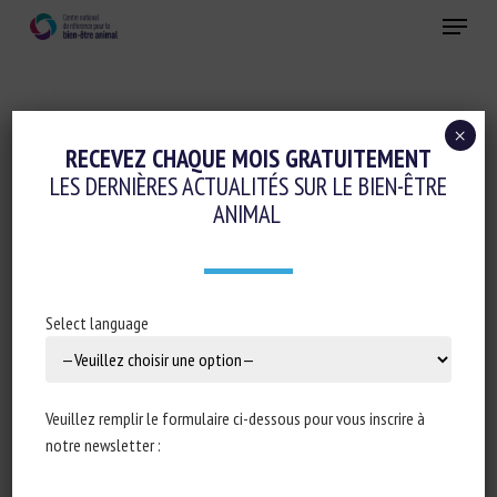
Skip
Menu
to
main
Fermer
content
×
Conduite d'élevage et relations humain-animal
RECEVEZ CHAQUE MOIS GRATUITEMENT
LES DERNIÈRES ACTUALITÉS SUR LE BIEN-ÊTRE
Ethique-sociologie-philosophie-droit
ANIMAL
L’AGRICULTURE BIO GARANTIT-ELLE UN
MEILLEUR « BIEN-ÊTRE » DES ANIMAUX
D’ÉLEVAGE ?
Select language
7 décembre 2021
Veuillez remplir le formulaire ci-dessous pour vous inscrire à
notre newsletter :
Type de document : Article publié dans
The Conversation