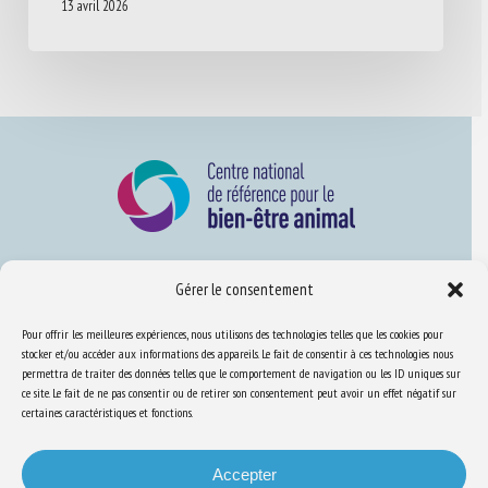
13 avril 2026
Gérer le consentement
Nous connaître
FAQ
Pour offrir les meilleures expériences, nous utilisons des technologies telles que les cookies pour
stocker et/ou accéder aux informations des appareils. Le fait de consentir à ces technologies nous
permettra de traiter des données telles que le comportement de navigation ou les ID uniques sur
ce site. Le fait de ne pas consentir ou de retirer son consentement peut avoir un effet négatif sur
Expertise
certaines caractéristiques et fonctions.
S’informer sur le BEA
Se former au BEA
Accepter