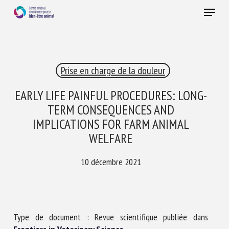
Skip
Menu
to
main
Fermer
content
×
Prise en charge de la douleur
RECEVEZ CHAQUE MOIS GRATUITEMENT
LES DERNIÈRES ACTUALITÉS SUR LE BIEN-ÊTRE
EARLY LIFE PAINFUL PROCEDURES: LONG-
ANIMAL
TERM CONSEQUENCES AND
IMPLICATIONS FOR FARM ANIMAL
WELFARE
Select language
10 décembre 2021
Veuillez remplir le formulaire ci-dessous pour vous inscrire à
notre newsletter :
Type de document : Revue scientifique publiée dans