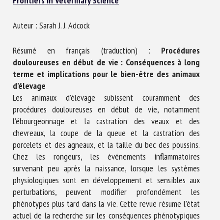
Frontiers in Veterinary Science
Nom *
Auteur : Sarah J. J. Adcock
Prénom *
Résumé en français (traduction) :
Procédures
douloureuses en début de vie : Conséquences à long
terme et implications pour le bien-être des animaux
Organisme *
d’élevage
Les animaux d’élevage subissent couramment des
procédures douloureuses en début de vie, notamment
l’ébourgeonnage et la castration des veaux et des
E-mail *
chevreaux, la coupe de la queue et la castration des
porcelets et des agneaux, et la taille du bec des poussins.
En soumettant ce formulaire, j'accepte que les
Chez les rongeurs, les événements inflammatoires
informations saisies soient utilisées dans le cadre de la
survenant peu après la naissance, lorsque les systèmes
relation avec le CNR BEA. *
physiologiques sont en développement et sensibles aux
perturbations, peuvent modifier profondément les
Les champs suivis de * sont obligatoires
phénotypes plus tard dans la vie. Cette revue résume l’état
actuel de la recherche sur les conséquences phénotypiques