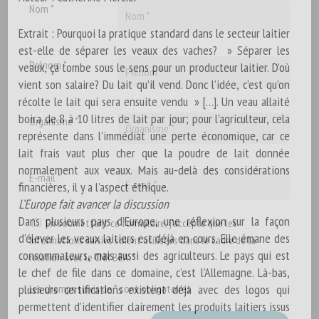
Nom *
Extrait : Pourquoi la pratique standard dans le secteur laitier
est-elle de séparer les veaux des vaches? » Séparer les
Prénom *
veaux, ça tombe sous le sens pour un producteur laitier. D’où
vient son salaire? Du lait qu’il vend. Donc l’idée, c’est qu’on
récolte le lait qui sera ensuite vendu » […]. Un veau allaité
boira de 8 à 10 litres de lait par jour; pour l’agriculteur, cela
Organisme *
représente dans l’immédiat une perte économique, car ce
lait frais vaut plus cher que la poudre de lait donnée
normalement aux veaux. Mais au-delà des considérations
E-mail *
financières, il y a l’aspect éthique.
L’Europe fait avancer la discussion
Dans plusieurs pays d’Europe, une réflexion sur la façon
En soumettant ce formulaire, j'accepte que les
d’élever les veaux laitiers est déjà en cours. Elle émane des
informations saisies soient utilisées dans le cadre de la
consommateurs, mais aussi des agriculteurs. Le pays qui est
relation avec le CNR BEA. *
le chef de file dans ce domaine, c’est l’Allemagne. Là-bas,
plusieurs certifications existent déjà avec des logos qui
Les champs suivis de * sont obligatoires
permettent d’identifier clairement les produits laitiers issus