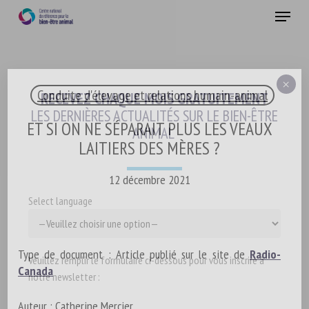
Skip
Menu
to
main
Fermer
content
×
Conduite d'élevage et relations humain-animal
RECEVEZ CHAQUE MOIS GRATUITEMENT
LES DERNIÈRES ACTUALITÉS SUR LE BIEN-ÊTRE
ET SI ON NE SÉPARAIT PLUS LES VEAUX
ANIMAL
LAITIERS DES MÈRES ?
12 décembre 2021
Select language
Type de document : Article publié sur le site de
Radio-
Veuillez remplir le formulaire ci-dessous pour vous inscrire à
Canada
notre newsletter :
Auteur : Catherine Mercier