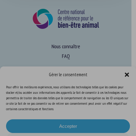
Nous connaître
FAQ
Gérer le consentement
Expertise
S’informer sur le BEA
Pour offrir les meilleures expériences, nous utilisons des technologies telles que les cookies pour
stocker et/ou accéder aux informations des appareils. Le fait de consentir à ces technologies nous
Se former au BEA
permettra de traiter des données telles que le comportement de navigation ou les ID uniques sur
ce site. Le fait de ne pas consentir ou de retirer son consentement peut avoir un effet négatif sur
certaines caractéristiques et fonctions.
Ressources
Accepter
S’abonner aux actualités