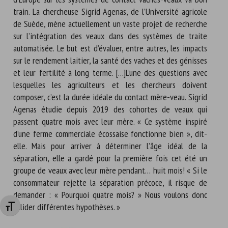
train. La chercheuse Sigrid Agenas, de l’Université agricole
de Suède, mène actuellement un vaste projet de recherche
sur l’intégration des veaux dans des systèmes de traite
automatisée. Le but est d’évaluer, entre autres, les impacts
sur le rendement laitier, la santé des vaches et des génisses
et leur fertilité à long terme. […]L’une des questions avec
lesquelles les agriculteurs et les chercheurs doivent
composer, c’est la durée idéale du contact mère-veau. Sigrid
Agenas étudie depuis 2019 des cohortes de veaux qui
passent quatre mois avec leur mère. « Ce système inspiré
d’une ferme commerciale écossaise fonctionne bien », dit-
elle. Mais pour arriver à déterminer l’âge idéal de la
séparation, elle a gardé pour la première fois cet été un
groupe de veaux avec leur mère pendant… huit mois! « Si le
consommateur rejette la séparation précoce, il risque de
demander : « Pourquoi quatre mois? » Nous voulons donc
valider différentes hypothèses. »
Changer la taille de la police