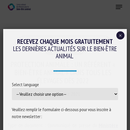
Skip
Menu
to
main
Fermer
content
×
Initiatives en faveur du bien-être animal
RECEVEZ CHAQUE MOIS GRATUITEMENT
LES DERNIÈRES ACTUALITÉS SUR LE BIEN-ÊTRE
Réglementation
ANIMAL
PROTECTION ANIMALE : UN RÉFÉRENT «
BIEN-ÊTRE ANIMAL » DANS TOUS LES
ÉLEVAGES DÈS 2022
Select language
29 décembre 2021
Veuillez remplir le formulaire ci-dessous pour vous inscrire à
notre newsletter :
Type de document : Communiqué de presse du
Ministère