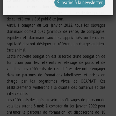
20 décembre 2020 qui prévoit que chaque élevage doit
nommer un référent bien-être animal au plus tard au 1er
janvier 2022. L’arrêté précisant les modalités de désignation
de ce référent a été publié ce jour.
Ainsi, à compter du 1er janvier 2022, tous les élevages
d’animaux domestiques (animaux de rente, de compagnie,
équidés) et d’animaux sauvages apprivoisés ou tenus en
captivité devront désigner un référent en charge du bien-
être animal.
Cette nouvelle obligation est assortie d’une obligation de
formation pour les référents en élevage de porcs et de
volailles. Les référents de ces filières devront s’engager
dans un parcours de formations labellisées et prises en
charge par les organismes Vivéa et OCAPIAT. Ces
établissements veilleront à la qualité des contenus et des
intervenants.
Les référents désignés au sein des élevages de porcs ou de
volailles auront 6 mois à compter du 1er janvier 2022 pour
entamer le parcours de formation, et disposeront de 18