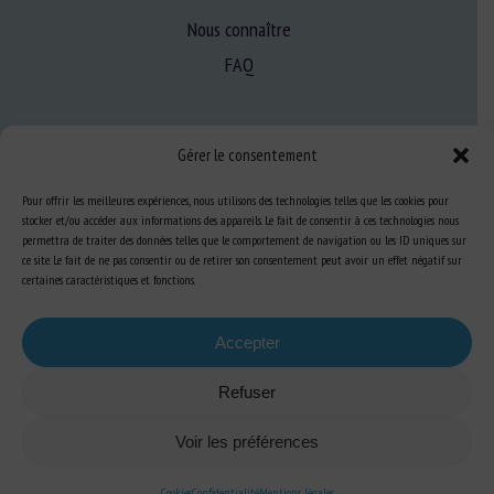
Nous connaître
FAQ
Expertise
Gérer le consentement
S’informer sur le BEA
Pour offrir les meilleures expériences, nous utilisons des technologies telles que les cookies pour
Se former au BEA
stocker et/ou accéder aux informations des appareils. Le fait de consentir à ces technologies nous
permettra de traiter des données telles que le comportement de navigation ou les ID uniques sur
ce site. Le fait de ne pas consentir ou de retirer son consentement peut avoir un effet négatif sur
certaines caractéristiques et fonctions.
Ressources
Accepter
S’abonner aux actualités
Refuser
Voir les préférences
Plan du site
-
Mentions Légales
-
Confidentialité
-
Cookies
-
Accessibilité
-
Cookies
Confidentialité
Mentions légales