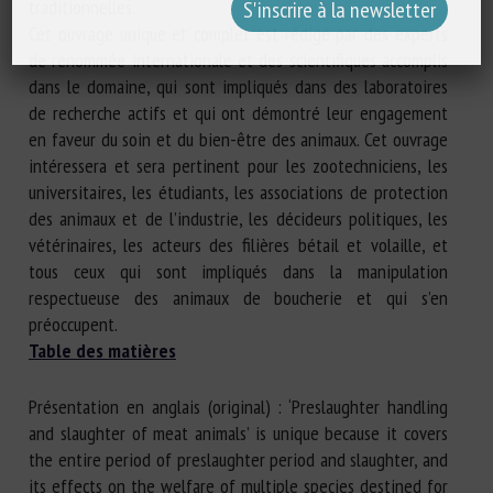
traditionnelles.
Cet ouvrage unique et complet est rédigé par des experts
de renommée internationale et des scientifiques accomplis
dans le domaine, qui sont impliqués dans des laboratoires
de recherche actifs et qui ont démontré leur engagement
en faveur du soin et du bien-être des animaux. Cet ouvrage
intéressera et sera pertinent pour les zootechniciens, les
universitaires, les étudiants, les associations de protection
des animaux et de l’industrie, les décideurs politiques, les
vétérinaires, les acteurs des filières bétail et volaille, et
tous ceux qui sont impliqués dans la manipulation
respectueuse des animaux de boucherie et qui s’en
préoccupent.
Table des matières
Présentation en anglais (original) : ‘Preslaughter handling
and slaughter of meat animals’ is unique because it covers
the entire period of preslaughter period and slaughter, and
its effects on the welfare of multiple species destined for