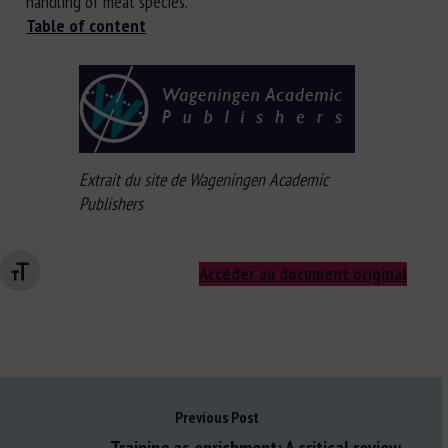
handling of meat species.
Table of content
Extrait du site de Wageningen Academic
Publishers
Accéder au document original
Changer la taille de la police
Previous Post