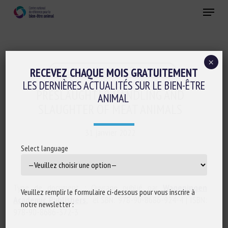
Skip
Menu
to
main
Fermer
content
×
Transport, Abattage, Ramassage
RECEVEZ CHAQUE MOIS GRATUITEMENT
LES DERNIÈRES ACTUALITÉS SUR LE BIEN-ÊTRE
PRESLAUGHTER HANDLING AND
ANIMAL
SLAUGHTER OF MEAT ANIMALS
31 janvier 2022
Select language
Type de document : Ouvrage publié par
Wageningen
Veuillez remplir le formulaire ci-dessous pour vous inscrire à
Academic Publishers
, el SBN: 978-90-8686-924-4 | ISBN:
notre newsletter :
978-90-8686-372-3