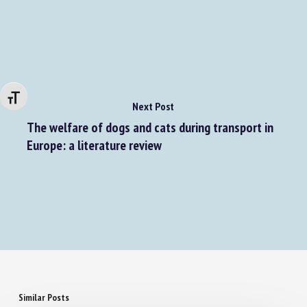
stimulation on the behavioural profile of
Japanese quail
Changer la taille de la police
Next Post
The welfare of dogs and cats during transport in
Europe: a literature review