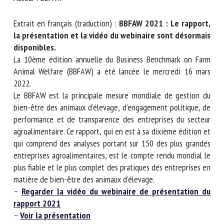
Nom *
Extrait en français (traduction) :
BBFAW 2021 : Le
rapport, la présentation et la vidéo du webinaire sont
Prénom *
désormais disponibles.
La 10ème édition annuelle du Business Benchmark on Farm
Animal Welfare (BBFAW) a été lancée le mercredi 16 mars
2022.
Organisme *
Le BBFAW est la principale mesure mondiale de gestion du
bien-être des animaux d’élevage, d’engagement politique,
de performance et de transparence des entreprises du
E-mail *
secteur agroalimentaire. Ce rapport, qui en est à sa dixième
édition et qui comprend des analyses portant sur 150 des
plus grandes entreprises agroalimentaires, est le compte
En soumettant ce formulaire, j'accepte que les
rendu mondial le plus fiable et le plus complet des pratiques
informations saisies soient utilisées dans le cadre de la
des entreprises en matière de bien-être des animaux
relation avec le CNR BEA. *
d’élevage.
–
Regarder la vidéo du webinaire de présentation du
Les champs suivis de * sont obligatoires
rapport 2021