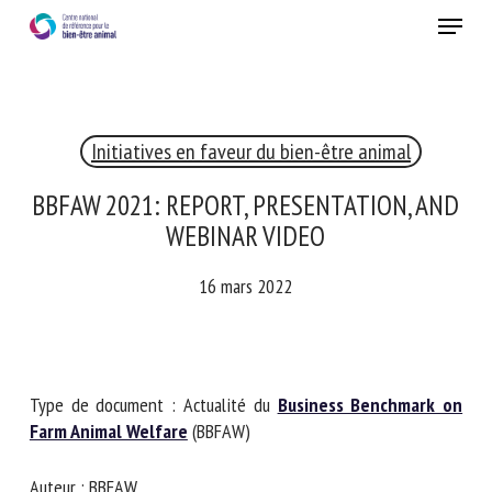
Skip
Menu
to
main
Fermer
content
×
Initiatives en faveur du bien-être animal
RECEVEZ CHAQUE MOIS GRATUITEMENT
LES DERNIÈRES ACTUALITÉS SUR LE BIEN-ÊTRE
BBFAW 2021: REPORT, PRESENTATION,
ANIMAL
AND WEBINAR VIDEO
16 mars 2022
Select language
Type de document : Actualité du
Business Benchmark on
Veuillez remplir le formulaire ci-dessous pour vous inscrire à
Farm Animal Welfare
(BBFAW)
notre newsletter :
Auteur : BBFAW