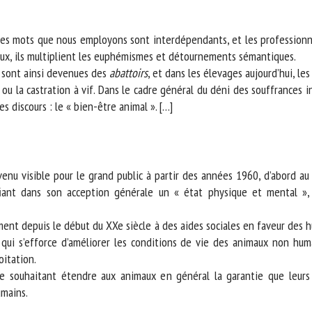
m *
Prénom
*
es mots que nous employons sont interdépendants, et les professionnels
ux, ils multiplient les euphémismes et détournements sémantiques.
ont ainsi devenues des
abattoirs
, et dans les élevages aujourd’hui, les
s
ganisme
E-mail *
u la castration à vif. Dans le cadre général du déni des souffrances in
discours : le « bien-être animal ». […]
En soumettant ce formulaire, j'accepte que les informations saisies soient
ilisées dans le cadre de la relation avec le CNR BEA. *
s champs suivis de * sont obligatoires
nu visible pour le grand public à partir des années 1960, d’abord au R
ant dans son acception générale un « état physique et mental », q
nt depuis le début du XXe siècle à des aides sociales en faveur des hum
qui s’efforce d’améliorer les conditions de vie des animaux non humai
itation.
ouhaitant étendre aux animaux en général la garantie que leurs be
ains.