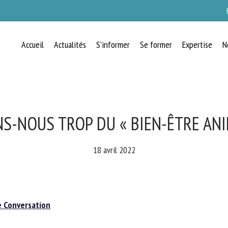
Accueil
Actualités
S’informer
Se former
Expertise
N
RECEVEZ CHAQUE MOIS GRATUITEMEN
LES DERNIÈRES ACTUALITÉS SUR LE
BIEN-ÊTRE ANIMAL
S-NOUS TROP DU « BIEN-ÊTRE ANIM
18 avril 2022
lect language
Conversation
uillez remplir le formulaire ci-dessous pour vous inscrire à notre newsletter :