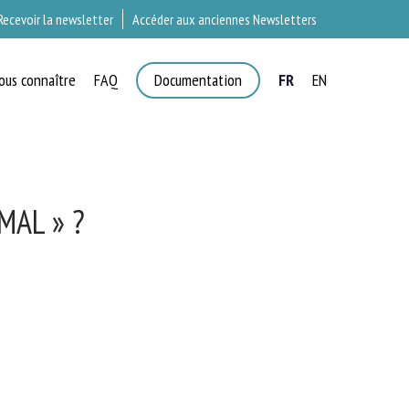
Recevoir la newsletter
Accéder aux anciennes Newsletters
ous connaître
FAQ
Documentation
FR
EN
T
AL » ?