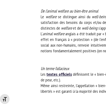
De l’animal welfare au bien-être animal
Le
welfare
se distingue ainsi du
well-being
satisfaction des besoins du corps et/ou de 
distinctes de
welfare
et de
well-being
s’appl
L’
animal welfare
anglais a été traduit par « b
effet en français à « protection » (de l’enf
social aux non-humains, renvoie intuitivem
notions fondamentalement positives (on ne p
Un terme fallacieux
Les
textes officiels
définissent le « bien-êt
de peur, etc.).
Même ainsi restreinte, l’appellation « bien
libertés » est garanti à la majorité des indivi
Changer la taille de la police