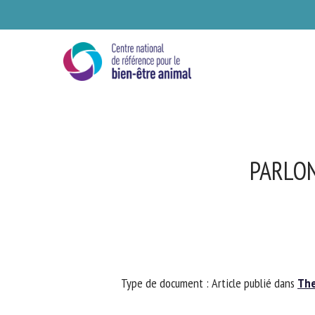
Skip
to
main
content
PARLON
Se
Type de document : Article publié dans
The 
Ve