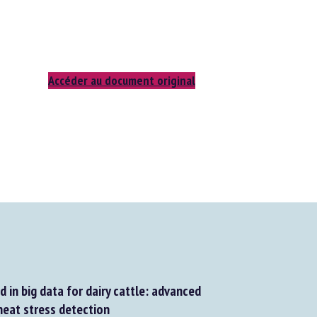
Accéder au document original
in big data for dairy cattle: advanced
heat stress detection