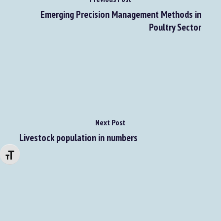
Previous Post
Emerging Precision Management Methods in
Poultry Sector
Next Post
Livestock population in numbers
Changer la taille de la police