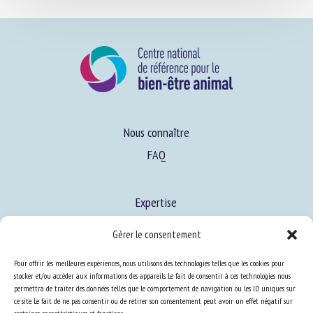
Nous connaître
FAQ
Expertise
Gérer le consentement
S’informer sur le BEA
Se former au BEA
Pour offrir les meilleures expériences, nous utilisons des technologies telles que les cookies pour
stocker et/ou accéder aux informations des appareils. Le fait de consentir à ces technologies nous
permettra de traiter des données telles que le comportement de navigation ou les ID uniques sur
ce site. Le fait de ne pas consentir ou de retirer son consentement peut avoir un effet négatif sur