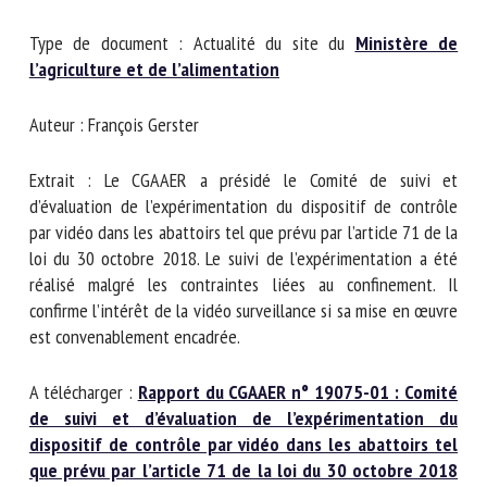
Nom *
Type de document : Actualité du site du
Ministère de
l’agriculture et de l’alimentation
Prénom *
Auteur : François Gerster
Organisme *
Extrait : Le CGAAER a présidé le Comité de suivi et
d’évaluation de l’expérimentation du dispositif de contrôle
par vidéo dans les abattoirs tel que prévu par l’article 71 de
E-mail *
la loi du 30 octobre 2018. Le suivi de l’expérimentation a
été réalisé malgré les contraintes liées au confinement. Il
confirme l’intérêt de la vidéo surveillance si sa mise en
En soumettant ce formulaire, j'accepte que les
œuvre est convenablement encadrée.
informations saisies soient utilisées dans le cadre de la
relation avec le CNR BEA. *
A télécharger :
Rapport du CGAAER n° 19075-01 :
Les champs suivis de * sont obligatoires
Comité de suivi et d’évaluation de l’expérimentation
du dispositif de contrôle par vidéo dans les abattoirs