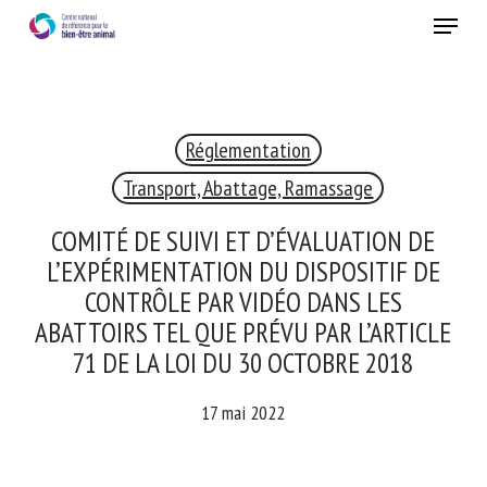
Skip
Menu
to
main
Fermer
content
Réglementation
RECEVEZ CHAQUE MOIS GRATUITEMENT
LES DERNIÈRES ACTUALITÉS SUR LE BIEN-ÊTRE
Transport, Abattage, Ramassage
ANIMAL
COMITÉ DE SUIVI ET D’ÉVALUATION DE
L’EXPÉRIMENTATION DU DISPOSITIF DE
CONTRÔLE PAR VIDÉO DANS LES
Select language
ABATTOIRS TEL QUE PRÉVU PAR
L’ARTICLE 71 DE LA LOI DU 30 OCTOBRE
2018
Veuillez remplir le formulaire ci-dessous pour vous inscrire à
notre newsletter :
17 mai 2022