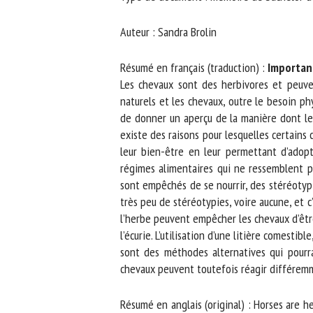
No
Auteur : Sandra Brolin
Résumé en français (traduction) :
Importance
Or
Les chevaux sont des herbivores et peuven
*
naturels et les chevaux, outre le besoin ph
de donner un aperçu de la manière dont les 
existe des raisons pour lesquelles certains 
ut
leur bien-être en leur permettant d’adopte
régimes alimentaires qui ne ressemblent pas
Le
sont empêchés de se nourrir, des stéréotypies
très peu de stéréotypies, voire aucune, et c’
l’herbe peuvent empêcher les chevaux d’être 
l’écurie. L’utilisation d’une litière comestibl
sont des méthodes alternatives qui pourrai
chevaux peuvent toutefois réagir différemme
Résumé en anglais (original) : Horses are he