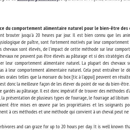
m *
Prénom
*
 du comportement alimentaire naturel pour le bien-être des ch
ganisme
E-mail *
t brouter jusqu’à 20 heures par jour. Il est bien connu que les an
ysiologique de paître, sont fortement motivés par leur comportement a
chevaux sont élevés, de l’impact de cette méthode sur leur comportem
En soumettant ce formulaire, j'accepte que les informations saisies soient
chevaux ne peuvent pas être élevés au pâturage et si des stratégies d’
ilisées dans le cadre de la relation avec le CNR BEA. *
r leur comportement alimentaire naturel. La plupart des chevaux so
 à leur comportement alimentaire naturel. Cela peut entraîner le dév
s champs suivis de * sont obligatoires
 orales telles que la morsure du box [tic à l’appui] peuvent en résulte
est donc la meilleure façon de les élever du point de vue du bien-être. 
gardés au pâturage. Il est donc impératif de trouver des méthodes d’al
e, la présentation de plusieurs types de fourrage, le fourrage ad libitum 
ent être mises en œuvre par les propriétaires et les soignants pou
nt à ces méthodes et une méthode qui convient à un cheval peut ne pa
rbivores and can graze for up to 20 hours per day. It is well known th