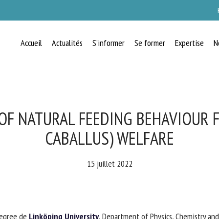
Accueil
Actualités
S’informer
Se former
Expertise
N
RECEVEZ CHAQUE MOIS GRATUITEMEN
LES DERNIÈRES ACTUALITÉS SUR LE
BIEN-ÊTRE ANIMAL
OF NATURAL FEEDING BEHAVIOUR F
CABALLUS) WELFARE
lect language
15 juillet 2022
uillez remplir le formulaire ci-dessous pour vous inscrire à notre newsletter :
egree de
Linköping University
, Department of Physics, Chemistry and 