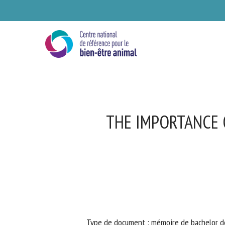
Skip
to
main
content
THE IMPORTANCE 
Se
Ve
Type de document : mémoire de bachelor d