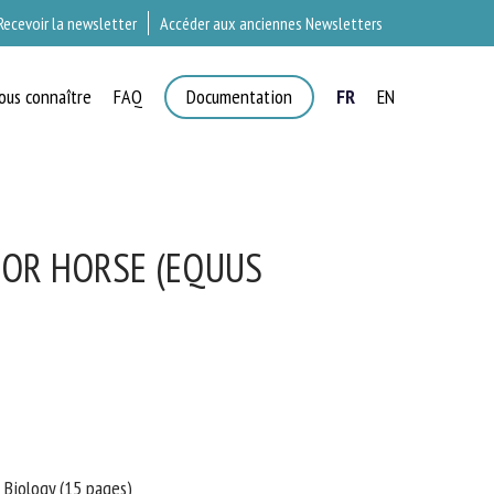
Recevoir la newsletter
Accéder aux anciennes Newsletters
ous connaître
FAQ
Documentation
FR
EN
×
T
OR HORSE (EQUUS
Biology (15 pages)