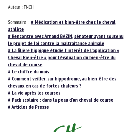
Nom *
Auteur : FNCH
Sommaire :
# Médication et bien-être chez le cheval
Prénom *
athlète
# Rencontre avec Arnaud BAZIN, sénateur ayant
soutenu le projet de loi contre la maltraitance
animale
Organisme *
# La filière hippique étudie l’intérêt de l’application «
Cheval Bien-être » pour l’évaluation du bien-être du
cheval de course
E-mail *
# Le chiffre du mois
# Comment veiller, sur hippodrome, au bien-être des
chevaux en cas de fortes chaleurs ?
En soumettant ce formulaire, j'accepte que les
# La vie après les courses
informations saisies soient utilisées dans le cadre de la
# Pack scolaire : dans la peau d’un cheval de course
relation avec le CNR BEA. *
# Articles de Presse
Les champs suivis de * sont obligatoires