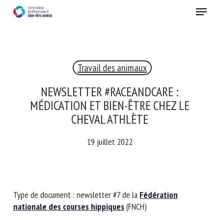
Skip
Menu
to
main
Fermer
content
×
Travail des animaux
RECEVEZ CHAQUE MOIS GRATUITEMENT
LES DERNIÈRES ACTUALITÉS SUR LE BIEN-ÊTRE
NEWSLETTER #RACEANDCARE :
ANIMAL
MÉDICATION ET BIEN-ÊTRE CHEZ LE
CHEVAL ATHLÈTE
19 juillet 2022
Select language
Veuillez remplir le formulaire ci-dessous pour vous inscrire à
Type de document : newsletter #7 de la
Fédération
notre newsletter :
nationale des courses hippiques
(FNCH)