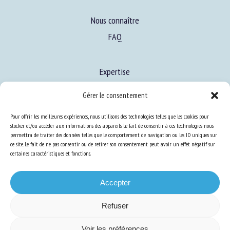
Nous connaître
FAQ
Expertise
S’informer sur le BEA
Gérer le consentement
Se former au BEA
Pour offrir les meilleures expériences, nous utilisons des technologies telles que les cookies pour
stocker et/ou accéder aux informations des appareils. Le fait de consentir à ces technologies nous
permettra de traiter des données telles que le comportement de navigation ou les ID uniques sur
ce site. Le fait de ne pas consentir ou de retirer son consentement peut avoir un effet négatif sur
Ressources
certaines caractéristiques et fonctions.
S’abonner aux actualités
Accepter
Refuser
Voir les préférences