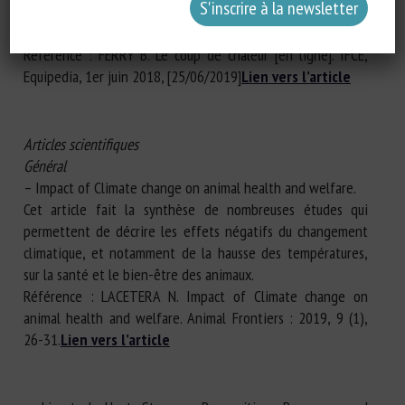
cheval, les facteurs extérieurs favorisants, les signes
cliniques, les traitements et les moyens de prévention.
Référence : FERRY B. Le coup de chaleur [en ligne]. IFCE,
Equipedia, 1er juin 2018, [25/06/2019]
Lien vers l’article
Articles scientifiques
Général
– Impact of Climate change on animal health and welfare.
Cet article fait la synthèse de nombreuses études qui
permettent de décrire les effets négatifs du changement
climatique, et notamment de la hausse des températures,
sur la santé et le bien-être des animaux.
Référence : LACETERA N. Impact of Climate change on
animal health and welfare. Animal Frontiers : 2019, 9 (1),
26-31.
Lien vers l’article