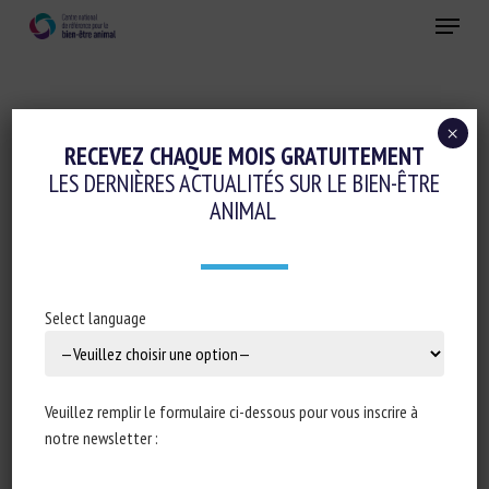
Skip
Menu
to
main
Fermer
content
×
Santé animale
RECEVEZ CHAQUE MOIS GRATUITEMENT
LES DERNIÈRES ACTUALITÉS SUR LE BIEN-ÊTRE
L’EFFET DU STRESS THERMIQUE SUR LES
ANIMAL
ANIMAUX
19 juillet 2022
Select language
Type de document : dossier Rendez-vous BEA de la
chaire
Veuillez remplir le formulaire ci-dessous pour vous inscrire à
Bien-être animal
de VetAgro Sup
notre newsletter :
Auteur : Marion Weisslinger