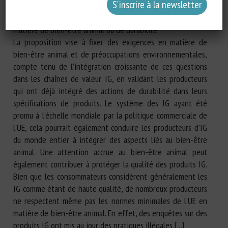
normes de bien-être animal dans le système IG actuel
signifie qu’il ne correspond pas aux ambitions de l’UE en
matière de bien-être animal ou de durabilité.
La proposition vise à fixer des exigences en matière de
bien-être animal et de préoccupations environnementales,
compte tenu de l’intégration croissante de ces questions
dans les chaînes de valeur IG, en validant les producteurs
qui ont déjà intégré des actions de durabilité dans leurs
spécifications de produits. Le système des IG ayant été
promu à l’échelle mondiale par la politique commerciale de
l’UE, cela pourrait également conduire les producteurs d’IG
du monde entier à intégrer des aspects liés au bien-être
animal. Une attention accrue au bien-être animal peut
également contribuer à protéger la qualité des produits IG.
Bien que les consommateurs considèrent généralement les
IG comme étant de haute qualité, de nombreux producteurs
ne respectent même pas les normes minimales de l’UE en
matière de bien-être animal. En effet, des enquêtes sur des
produits IG ont mis au jour des pratiques illégales […].