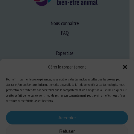
Nous connaître
FAQ
Expertise
S’informer sur le BEA
Gérer le consentement
Se former au BEA
Pour offrir les meilleures expériences, nous utilisons des technologies telles que les cookies pour
stocker et/ou accéder aux informations des appareils. Le fait de consentir à ces technologies nous
permettra de traiter des données telles que le comportement de navigation ou les ID uniques sur
Ressources
ce site. Le fait de ne pas consentir ou de retirer son consentement peut avoir un effet négatif sur
certaines caractéristiques et fonctions.
S’abonner aux actualités
Accepter
Refuser