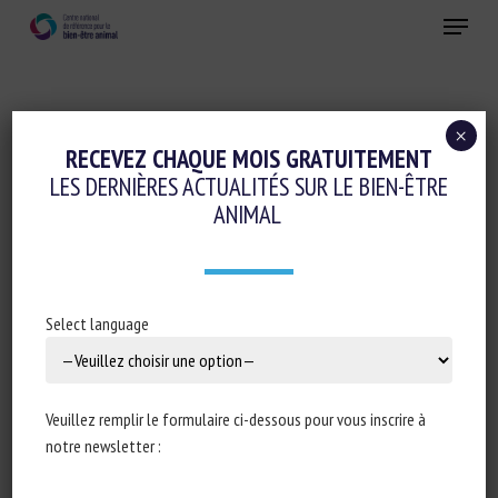
Skip
Menu
to
main
Fermer
content
×
Initiatives en faveur du bien-être animal
RECEVEZ CHAQUE MOIS GRATUITEMENT
LES DERNIÈRES ACTUALITÉS SUR LE BIEN-ÊTRE
ANIMAL WELFARE INCLUDED IN
ANIMAL
GEOGRAPHICAL INDICATIONS REVISION
PROPOSAL
21 juillet 2022
Select language
Veuillez remplir le formulaire ci-dessous pour vous inscrire à
Type de document : actualité de
Eurogroup for animals
notre newsletter :
Auteur : Eurogroup for Animals