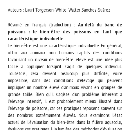
Animals
Nom *
Auteurs : Lauri Torgerson-White, Walter Sánchez-Suárez
Prénom *
Résumé en français (traduction) :
Au-delà du banc de
poissons : le bien-être des poissons en tant que
caractéristique individuelle
Organisme *
Le bien-être est une caractéristique individuelle. En
général, offrir aux animaux non humains captifs des
conditions favorisant un niveau de bien-être élevé est une
E-mail *
idée plus facile à appliquer lorsqu’il s’agit de quelques
individus. Toutefois, cela devient beaucoup plus difficile,
voire impossible, dans des conditions d’élevage qui peuvent
En soumettant ce formulaire, j'accepte que les
impliquer un nombre élevé d’animaux vivant en groupes de
informations saisies soient utilisées dans le cadre de la
grande taille. Bien qu’il s’agisse d’un problème inhérent à
relation avec le CNR BEA. *
l’élevage intensif, il est probablement mieux illustré dans
l’élevage de poissons, car ces pratiques reposent souvent
Les champs suivis de * sont obligatoires
sur des nombres extrêmement élevés. Nous examinons
l’état actuel de l’évaluation du bien-être dans la filière