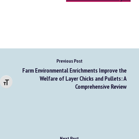
Accéder au document original
Previous Post
Changer la taille de la police
Farm Environmental Enrichments Improve the
Welfare of Layer Chicks and Pullets: A
Comprehensive Review