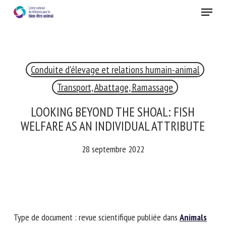
Skip
Menu
to
main
Fermer
content
×
Conduite d'élevage et relations humain-animal
RECEVEZ CHAQUE MOIS GRATUITEMENT
LES DERNIÈRES ACTUALITÉS SUR LE BIEN-ÊTRE
Transport, Abattage, Ramassage
ANIMAL
LOOKING BEYOND THE SHOAL: FISH
WELFARE AS AN INDIVIDUAL ATTRIBUTE
Select language
28 septembre 2022
Veuillez remplir le formulaire ci-dessous pour vous inscrire à
notre newsletter :
Type de document : revue scientifique publiée dans