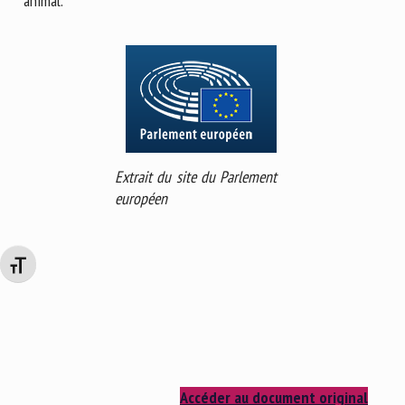
animal.
Extrait du site du Parlement
européen
Changer la taille de la police
Accéder au document original