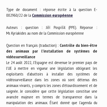
Nom *
Type de document : réponse écrite à la question E-
002960/22 de la
Commission européenne
Prénom *
Auteurs : question : Jiří Pospíšil (PPE). Réponse :
Ms Kyriakides au nom de la Commission européenne
Organisme *
Question en français (traduction) :
Contrôle du bien-être
des animaux par l’installation de systèmes de
vidéosurveillance
E-mail *
Le 24 août 2022, l’Espagne est devenue le premier pays de
l’UE à mettre en vigueur une législation obligeant les
exploitants d’abattoirs à installer des systèmes de
En soumettant ce formulaire, j'accepte que les
vidéosurveillance dans les zones où sont détenus des
informations saisies soient utilisées dans le cadre de la
animaux vivants, y compris les zones d’étourdissement et de
relation avec le CNR BEA. *
saignée. Je considère que cette législation constitue une
avancée majeure en termes de transparence dans la
Les champs suivis de * sont obligatoires
manipulation des animaux. Étant donné que l’agenda du