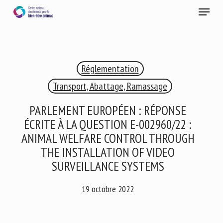
Skip
Menu
to
main
Fermer
content
×
Réglementation
RECEVEZ CHAQUE MOIS GRATUITEMENT
LES DERNIÈRES ACTUALITÉS SUR LE BIEN-ÊTRE
Transport, Abattage, Ramassage
ANIMAL
PARLEMENT EUROPÉEN : RÉPONSE
ÉCRITE À LA QUESTION E-002960/22 :
ANIMAL WELFARE CONTROL THROUGH
Select language
THE INSTALLATION OF VIDEO
SURVEILLANCE SYSTEMS
Veuillez remplir le formulaire ci-dessous pour vous inscrire à
19 octobre 2022
notre newsletter :