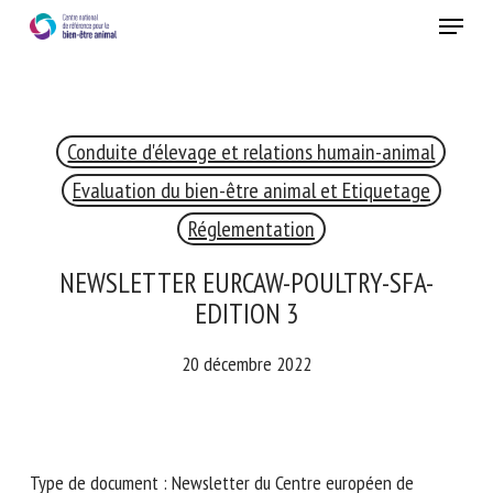
Skip
Menu
to
main
Fermer
content
Conduite d'élevage et relations humain-animal
RECEVEZ CHAQUE MOIS GRATUITEMENT
LES DERNIÈRES ACTUALITÉS SUR LE BIEN-ÊTRE
Evaluation du bien-être animal et Etiquetage
ANIMAL
Réglementation
NEWSLETTER EURCAW-POULTRY-SFA-
EDITION 3
Select language
20 décembre 2022
Veuillez remplir le formulaire ci-dessous pour vous inscrire à
notre newsletter :
Type de document : Newsletter du Centre européen de