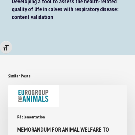
Developing a tool to assess the health-related
quality of life in calves with respiratory disease:
content validation
Changer la taille de la police
Similar Posts
Réglementation
MEMORANDUM FOR ANIMAL WELFARE TO