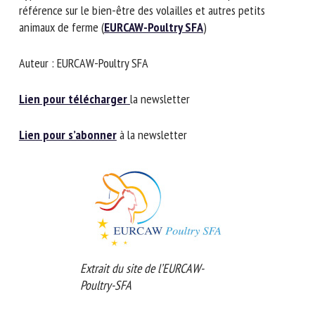
Nom *
référence sur le bien-être des volailles et autres petits
animaux de ferme (
EURCAW-Poultry SFA
)
Auteur : EURCAW-Poultry SFA
Prénom *
Lien pour télécharger
la newsletter
Organisme *
Lien pour s’abonner
à la newsletter
E-mail *
En soumettant ce formulaire, j'accepte que les
informations saisies soient utilisées dans le cadre de la
relation avec le CNR BEA. *
Extrait du site de l’EURCAW-
Poultry-SFA
Les champs suivis de * sont obligatoires