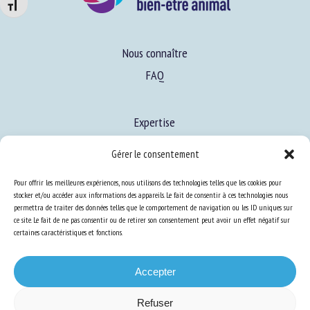
Changer la taille de la police
Nous connaître
FAQ
Expertise
S’informer sur le BEA
Gérer le consentement
Se former au BEA
Pour offrir les meilleures expériences, nous utilisons des technologies telles que les cookies pour
stocker et/ou accéder aux informations des appareils. Le fait de consentir à ces technologies nous
permettra de traiter des données telles que le comportement de navigation ou les ID uniques sur
Ressources
ce site. Le fait de ne pas consentir ou de retirer son consentement peut avoir un effet négatif sur
certaines caractéristiques et fonctions.
S’abonner aux actualités
Accepter
Refuser