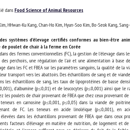
m *
Prénom
ié dans
Food Science of Animal Resources
*
n Kim, HHwan-Ku Kang, Chan-Ho Kim, Hyun-Soo Kim, Bo-Seok Kang, Sang-H
ganisme
E-mail *
es systèmes d’élevage certifiés conformes au bien-être anima
 de poulet de chair à la ferme en Corée
En soumettant ce formulaire, j'accepte que les informations saisies soient
dans des fermes conventionnelles (FC), la gestion de l’élevage dans les
ilisées dans le cadre de la relation avec le CNR BEA. *
 des perchoirs, une régulation de l’air et une alimentation à base de
ge dans les FC et FBEA sur les paramètres sanguins, la qualité de la v
s champs suivis de * sont obligatoires
eur transport vers les abattoirs. Des échantillons de sang et de viand
ns les échantillons de sang, les taux de lipoprotéines de basse densit
,001), d’albumine (p≤0,01) et de leucocytes (p≤0,001) ainsi que le r
ez les poulets de chair provenant de FBEA que chez ceux provenant de FC
teneurs en carnosine (p≤0,001, p≤0,05) dans la viande de poitrine
nant de FC. Les teneurs en acide linoléique (p≤0,001), en aci
élevées dans les échantillons provenant de FBEA que dans ceux pro
rents facteurs d’élevage en matière de nutrition, de logement et de 