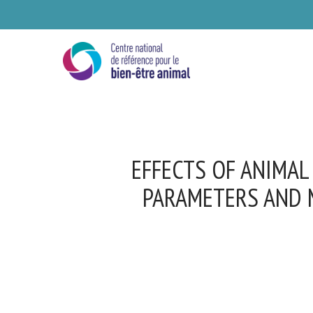
Skip
to
main
content
EFFECTS OF ANIMAL
PARAMETERS AND M
Se
Ve