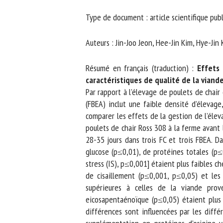
No
Type de document : article scientifique publ
Auteurs : Jin-Joo Jeon, Hee-Jin Kim, Hye-Ji
Or
*
Résumé en français (traduction) :
Effets d
caractéristiques de qualité de la viande
Par rapport à l’élevage de poulets de chair 
ut
(FBEA) inclut une faible densité d’élevage,
comparer les effets de la gestion de l’éleva
Le
poulets de chair Ross 308 à la ferme avant l
28-35 jours dans trois FC et trois FBEA. Da
glucose (p≤0,01), de protéines totales (p≤0
stress (IS), p≤0,001] étaient plus faibles ch
de cisaillement (p≤0,001, p≤0,05) et les 
supérieures à celles de la viande prove
eicosapentaénoïque (p≤0,05) étaient plus 
différences sont influencées par les diffé