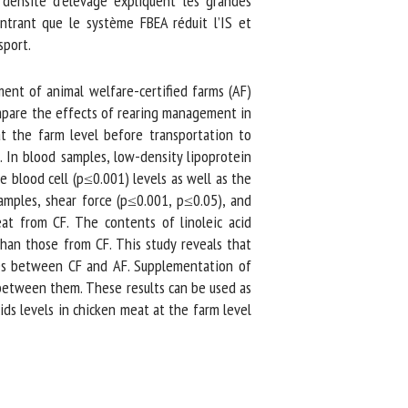
densité d’élevage expliquent les grandes
trant que le système FBEA réduit l’IS et
port.
ent of animal welfare-certified farms (AF)
mpare the effects of rearing management in
 the farm level before transportation to
In blood samples, low-density lipoprotein
 blood cell (p≤0.001) levels as well as the
mples, shear force (p≤0.001, p≤0.05), and
 from CF. The contents of linoleic acid
an those from CF. This study reveals that
ces between CF and AF. Supplementation of
etween them. These results can be used as
s levels in chicken meat at the farm level