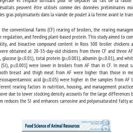
gétale et l’espace suffisant pour se déplacer du fait de la faible 
ésultats peuvent être utilisés comme des données préliminaires mon
s gras polyinsaturés dans la viande de poulet à la ferme avant le trans
the conventional farms (CF) rearing of broilers, the rearing managem
ir regulation, and feeding plant-based protein. This study aimed to co
ty, and bioactive compound content in Ross 308 broiler chickens at
re obtained at 28-35-day-old chickens from three CF and three AF. 
 glucose (p≤0.01), total protein (p≤0.001), albumin (p≤0.01), and white
(SI), p≤0.001] were lower in broilers from AF than in CF. In meat sa
both breast and thigh meat from AF were higher than those in meat
eicosapentaenoic acid (p≤0.05) were higher in the samples from AF th
ferent rearing factors in nutrition, housing, and management practi
e due to lower stocking density accounts for the large differences b
 reduces the SI and enhances carnosine and polyunsaturated fatty acid