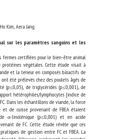
o Kim, Aera Jang
l sur les paramètres sanguins et les
 fermes certifiées pour le bien-être animal
 protéines végétales. Cette étude visait à
iande et la teneur en composés bioactifs de
e ont été prélevés chez des poulets âgés de
é (p≤0,05), de triglycérides (p≤0,001), de
apport hétérophiles/lymphocytes [indice de
. Dans les échantillons de viande, la force
 et de cuisse provenant de FBEA étaient
de α-linolénique (p≤0,001) et en acide
venant de FC. Cette étude révèle que ces
pratiques de gestion entre FC et FBEA. La