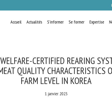
Accueil
Actualités
S’informer
Se former
Expertise
N
RECEVEZ CHAQUE MOIS GRATUITEMEN
LES DERNIÈRES ACTUALITÉS SUR LE
BIEN-ÊTRE ANIMAL
 WELFARE-CERTIFIED REARING SYS
EAT QUALITY CHARACTERISTICS OF
FARM LEVEL IN KOREA
lect language
1 janvier 2023
uillez remplir le formulaire ci-dessous pour vous inscrire à notre newsletter :