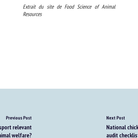
Extrait du site de Food Science of Animal
Resources
Previous Post
Next Post
port relevant
National chicke
imal welfare?
audit checklist