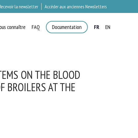
Recevoir la newsletter
Accéder aux anciennes Newsletters
ous connaître
FAQ
Documentation
FR
EN
T
TEMS ON THE BLOOD
 BROILERS AT THE