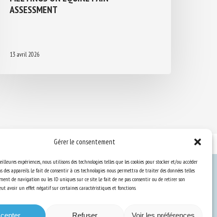
ASSESSMENT
13 avril 2026
Gérer le consentement
eilleures expériences, nous utilisons des technologies telles que les cookies pour stocker et/ou accéder
 des appareils. Le fait de consentir à ces technologies nous permettra de traiter des données telles
ent de navigation ou les ID uniques sur ce site. Le fait de ne pas consentir ou de retirer son
Ressources
t avoir un effet négatif sur certaines caractéristiques et fonctions.
S’abonner aux actualités
cepter
Refuser
Voir les préférences