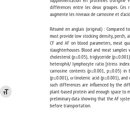
supplémentation en protéines d’origine vé
différences entre les deux groupes. Ces r
augmente les niveaux de carnosine et d’acide
Résumé en anglais (original) : Compared to 
must provide low stocking density, perch, a
CF and AF on blood parameters, meat quali
slaughterhouses. Blood and meat samples we
cholesterol (p≤0.05), triglyceride (p≤0.001),
heterophil/ lymphocyte ratio [stress index 
carnosine contents (p≤0.001, p≤0.05) in 
(p≤0.001), α-linolenic acid (p≤0.001), and 
such differences are influenced by the dif
plant-based protein and enough space to mov
Changer la taille de la police
preliminary data showing that the AF system
before transportation.