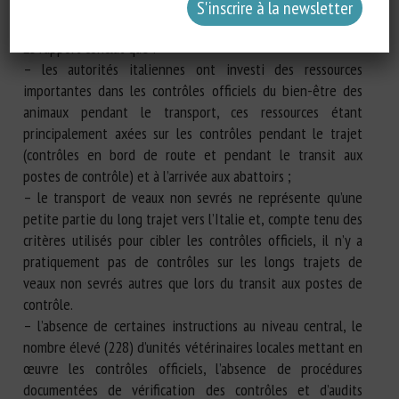
L’Italie est un point de destination (principalement
saisonnier) des longs voyages de veaux non sevrés.
Le rapport conclut que :
– les autorités italiennes ont investi des ressources
importantes dans les contrôles officiels du bien-être des
animaux pendant le transport, ces ressources étant
principalement axées sur les contrôles pendant le trajet
(contrôles en bord de route et pendant le transit aux
postes de contrôle) et à l’arrivée aux abattoirs ;
– le transport de veaux non sevrés ne représente qu’une
petite partie du long trajet vers l’Italie et, compte tenu des
critères utilisés pour cibler les contrôles officiels, il n’y a
pratiquement pas de contrôles sur les longs trajets de
veaux non sevrés autres que lors du transit aux postes de
contrôle.
– l’absence de certaines instructions au niveau central, le
nombre élevé (228) d’unités vétérinaires locales mettant en
œuvre les contrôles officiels, l’absence de procédures
documentées de vérification des contrôles et d’audits