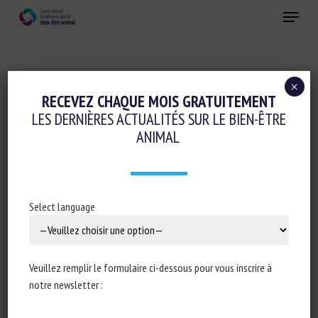
Skip
Menu
to
main
Fermer
content
×
Réglementation
RECEVEZ CHAQUE MOIS GRATUITEMENT
LES DERNIÈRES ACTUALITÉS SUR LE BIEN-ÊTRE
Transport, Abattage, Ramassage
ANIMAL
FINAL REPORT OF AN AUDIT OF ITALY
CARRIED OUT FROM 7 FEBRUARY TO 2
MAY 2022 IN ORDER TO THE PROTECTION
Select language
OF UNWEANED CALVES DURING LONG
JOURNEYS
Veuillez remplir le formulaire ci-dessous pour vous inscrire à
3 février 2023
notre newsletter :