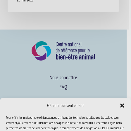
11 mai 2026
Nous connaître
FAQ
Gérer le consentement
Expertise
S’informer sur le BEA
Pour offrir les meilleures expériences, nous utilisons des technologies telles que les cookies pour
stocker et/ou accéder aux informations des appareils. Le fait de consentir à ces technologies nous
Se former au BEA
permettra de traiter des données telles que le comportement de navigation ou les ID uniques sur