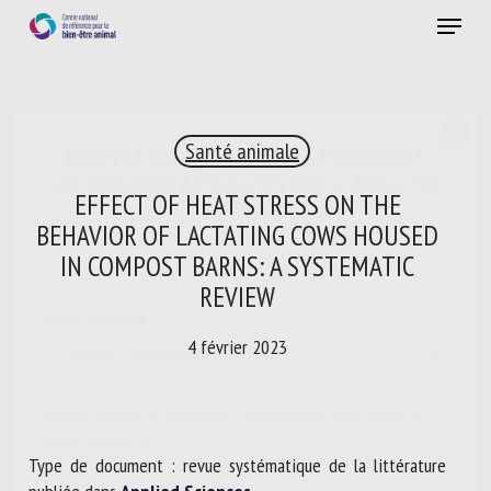
Skip
Menu
to
main
Fermer
content
×
Santé animale
RECEVEZ CHAQUE MOIS GRATUITEMENT
LES DERNIÈRES ACTUALITÉS SUR LE BIEN-ÊTRE
EFFECT OF HEAT STRESS ON THE
ANIMAL
BEHAVIOR OF LACTATING COWS HOUSED
IN COMPOST BARNS: A SYSTEMATIC
REVIEW
Select language
4 février 2023
Veuillez remplir le formulaire ci-dessous pour vous inscrire à
notre newsletter :
Type de document : revue systématique de la littérature