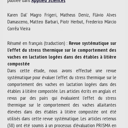
publiée dans
Applied Sciences
Nom *
Karen Dal’ Magro Frigeri, Matheus Deniz, Flávio Alves
Damasceno, Matteo Barbari, Piotr Herbut, Frederico Márcio
Prénom *
Corrêa Vieira
Résumé en français (traduction) :
Revue systématique sur
Organisme *
l’effet du stress thermique sur le comportement des
vaches en lactation logées dans des étables à litière
compostée
Dans cette étude, nous avons effectué une revue
E-mail *
systématique pour évaluer l’effet du stress thermique sur le
comportement des vaches en lactation logées dans des
En soumettant ce formulaire, j'accepte que les
étables à litière compostée. Les articles écrits en anglais et
informations saisies soient utilisées dans le cadre de la
revus par des pairs qui évaluaient l’effet du stress
relation avec le CNR BEA. *
thermique sur le comportement des vaches allaitantes
élevées dans des étables à litière compostée ont été
Les champs suivis de * sont obligatoires
utilisés dans cette revue systématique. Les articles retenus
(38) ont été soumis à un processus d’évaluation PRISMA en