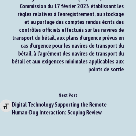
Règlement d’exécution (UE) 2023/372 de la
Commission du 17 février 2023 établissant les
règles relatives à l’enregistrement, au stockage
et au partage des comptes rendus écrits des
contrôles officiels effectués sur les navires de
transport du bétail, aux plans d’urgence prévus en
cas d’urgence pour les navires de transport du
bétail, à l’agrément des navires de transport du
bétail et aux exigences minimales applicables aux
points de sortie
Next Post
Changer la taille de la police
Digital Technology Supporting the Remote
Human-Dog Interaction: Scoping Review