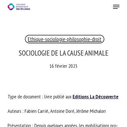
Skip
Menu
to
main
Fermer
content
×
Ethique-sociologie-philosophie-droit
RECEVEZ CHAQUE MOIS GRATUITEMENT
LES DERNIÈRES ACTUALITÉS SUR LE BIEN-ÊTRE
SOCIOLOGIE DE LA CAUSE ANIMALE
ANIMAL
16 février 2023
Select language
Type de document : livre publié aux
Editions La
Découverte
Veuillez remplir le formulaire ci-dessous pour vous inscrire à
notre newsletter :
Auteurs : Fabien Carrié, Antoine Doré, Jérôme Michalon