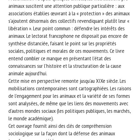
Nom *
Présentation : Depuis quelques années, les mobilisations
pro-animaux suscitent une attention publique particulière :
aux associations établies œuvrant à la « protection » des
animaux s’ajoutent désormais des collectifs revendiquant
Prénom *
plutôt leur « libération ». Leur point commun : défendre les
intérêts des animaux. Le lectorat francophone ne disposait
pas encore de synthèse distanciée, faisant le point sur les
Organisme *
propriétés sociales, politiques et morales de ces
mouvements. Ce livre entend combler ce manque en
présentant l’état des connaissances sur l’histoire et la
E-mail *
structuration de la cause animale aujourd’hui.
Cette mise en perspective remonte jusqu’au XIXe siècle. Les
mobilisations contemporaines sont cartographiées. Les
En soumettant ce formulaire, j'accepte que les
raisons de l’engagement pour les animaux et la variété de
informations saisies soient utilisées dans le cadre de la
ses formes sont analysées, de même que les liens des
relation avec le CNR BEA. *
mouvements avec d’autres mondes sociaux (les politiques
publiques, les marchés, le monde académique).
Les champs suivis de * sont obligatoires
Cet ouvrage fournit ainsi des clés de compréhension