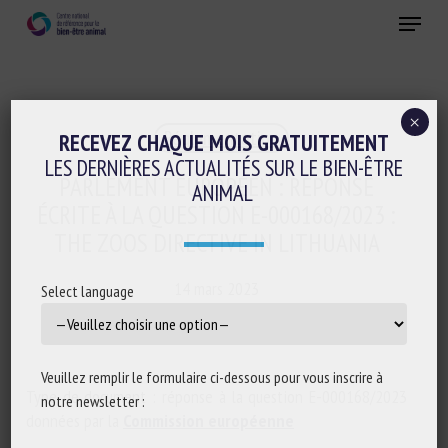
Skip
Menu
to
main
Fermer
content
×
Réglementation
RECEVEZ CHAQUE MOIS GRATUITEMENT
LES DERNIÈRES ACTUALITÉS SUR LE BIEN-ÊTRE
PARLEMENT EUROPÉEN : RÉPONSE
ANIMAL
ÉCRITE À LA QUESTION E-000168/2023 :
THE ZOOS DIRECTIVE IN LITHUANIA
14 mars 2023
Select language
Veuillez remplir le formulaire ci-dessous pour vous inscrire à
Type de document : réponse à la question E-000168/2023
notre newsletter :
données par la
Commission européenne