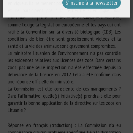
en vigueur. Ils ne mènent pas d’actions d’éducation du public
et ne participent pas à la recherche scientifique pour
contribuer à la protection des espèces sauvages menacées,
comme l’exige la législation européenne et les pays qui ont
ratifié la Convention sur la diversité biologique (CDB). Les
conditions de bien-être sont grossièrement violées et la
santé et la vie des animaux sont gravement compromises.
Le ministère lituanien de l’environnement n’a pas contrôlé
les exigences relatives aux licences des zoos. Dans certains
zoos, pas une seule inspection n’a été effectuée depuis la
délivrance de la licence en 2012. Cela a été confirmé dans
une réponse officielle du ministère.
La Commission est-elle consciente de ces manquements ?
Dans l’affirmative, quelle(s) initiative(s) prendra-t-elle pour
garantir la bonne application de la directive sur les zoos en
Lituanie ?
Réponse en français (traduction) : La Commission n’a eu
connaissance d’aucun problème spécifique lié à la disparition