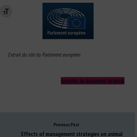
Changer la taille de la police
Extrait du site du Parlement européen
Accéder au document original
Previous Post
Effects of management strategies on animal