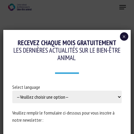
Skip
Menu
to
main
Fermer
content
×
Conduite d'élevage et relations humain-animal
RECEVEZ CHAQUE MOIS GRATUITEMENT
LES DERNIÈRES ACTUALITÉS SUR LE BIEN-ÊTRE
IMPACT OF WATER STRESS ON
ANIMAL
ADAPTATION AND PERFORMANCE OF
SHEEP AND GOAT IN DRYLAND REGIONS
UNDER CLIMATE CHANGE SCENARIOS: A
Select language
SYSTEMATIC REVIEW
15 avril 2023
Veuillez remplir le formulaire ci-dessous pour vous inscrire à
notre newsletter :