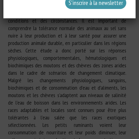
totaux soit bénéfique pour toutes les espèces de bétail, les
tolérances varient considérablement en fonction des
conditions et des circonstances. Il est important de
comprendre la tolérance normale des animaux au sel sans
nuire à leur production et à leur santé pour assurer une
production animale durable, en particulier dans les régions
sèches. Cette étude a donc porté sur les réponses
physiologiques, comportementales, hématologiques et
biochimiques des moutons et des chèvres des zones arides
dans le cadre de scénarios de changement climatique.
Malgré les changements physiologiques, sanguins,
biochimiques et de consommation d’eau et d’aliments, les
moutons et les chèvres s’adaptent aux niveaux de salinité
de l’eau de boisson dans les environnements arides. Les
races adaptables et locales sont connues pour être plus
tolérantes à l’eau salée que les races exotiques
sélectionnées. Les petits ruminants voient leur
consommation de nourriture et leur poids diminuer, leur