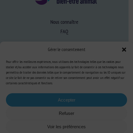
Nous connaître
FAQ
Gérer le consentement
Expertise
S’informer sur le BEA
Pour offrir les meilleures expériences, nous utilisons des technologies telles que les cookies pour
stocker et/ou accéder aux informations des appareils. Le fait de consentir à ces technologies nous
Se former au BEA
permettra de traiter des données telles que le comportement de navigation ou les ID uniques sur
ce site. Le fait de ne pas consentir ou de retirer son consentement peut avoir un effet négatif sur
certaines caractéristiques et fonctions.
Ressources
Accepter
S’abonner aux actualités
Refuser
Voir les préférences