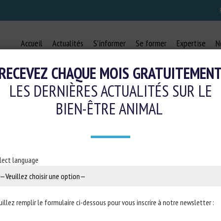
Accueil
Actualités
S’informer
Se former
Expertise
N
RECEVEZ CHAQUE MOIS GRATUITEMEN
LES DERNIÈRES ACTUALITÉS SUR LE
BIEN-ÊTRE ANIMAL
RS CAN NOW ADMINISTER ANESTHE
CASTRATION
lect language
11 mai 2023
uillez remplir le formulaire ci-dessous pour vous inscrire à notre newsletter :