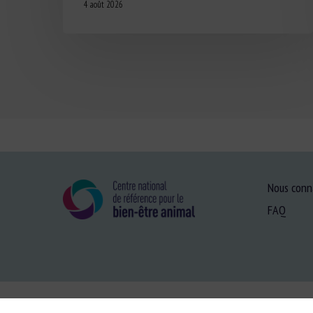
4 août 2026
Nous conn
FAQ
Plan du site
-
Menti