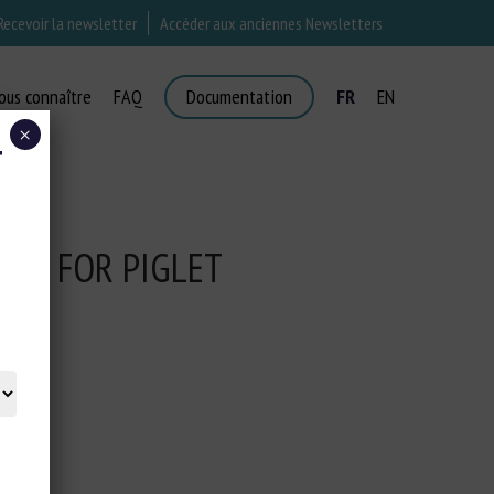
Recevoir la newsletter
Accéder aux anciennes Newsletters
ous connaître
FAQ
Documentation
FR
EN
×
T
SIA FOR PIGLET