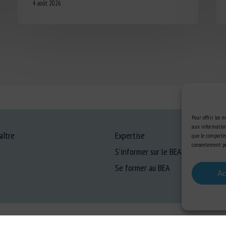
4 août 2026
Pour offrir les m
aux informations
aître
Expertise
que le comportem
consentement peu
S’informer sur le BEA
Se former au BEA
Ac
ons Légales
-
Confidentialité
-
Cookies
-
Accessibilité
- Conception et réalisation
Numéri