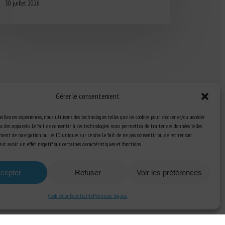
30 juillet 2026
Gérer le consentement
eilleures expériences, nous utilisons des technologies telles que les cookies pour stocker et/ou accéder
 des appareils. Le fait de consentir à ces technologies nous permettra de traiter des données telles
ent de navigation ou les ID uniques sur ce site. Le fait de ne pas consentir ou de retirer son
Ressources
t avoir un effet négatif sur certaines caractéristiques et fonctions.
S’abonner aux actualités
cepter
Refuser
Voir les préférences
Cookies
Confidentialité
Mentions légales
a Communication