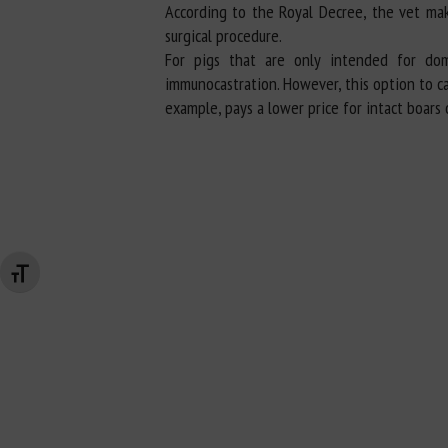
According to the Royal Decree, the vet mak
surgical procedure.
For pigs that are only intended for dom
immunocastration. However, this option to ca
example, pays a lower price for intact boars
Changer la taille de la police