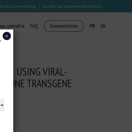
Recevoir la newsletter
Accéder aux anciennes Newsletters
ous connaître
FAQ
Documentation
FR
EN
×
T
CAT USING VIRAL-
ORMONE TRANSGENE