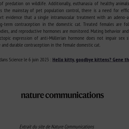
of predation on wildlife. Additionally, euthanasia of healthy animal
n is the mainstay of pet population control, there is a need for eff
ort evidence that a single intramuscular treatment with an adeno-as
g-term contraception in the domestic cat. Treated females are fo
odies, and reproductive hormones are monitored. Mating behavior and
opic expression of anti-Müllerian hormone does not impair sex ste
e and durable contraception in the female domestic cat.
dans Science le 6 juin 2023 :
Hello kitty, goodbye kittens? Gene th
Extrait du site de Nature Communications