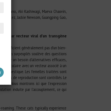
ohiro Kano, Aki Kashiwagi, Maeva Chauvin,
uel González, Jackie Newsom, Guangping Gao,
tion par vecteur viral d’un transgène
ne bénéficient généralement pas d’un bien-
s refuges surpeuplés soulève des questions
l existe un besoin d’alternatives efficaces,
tramusculaire avec un vecteur associé à un
te domestique. Les femelles traitées sont
hormones de reproduction sont contrôlés. Le
ment. Nous montrons ici que l’expression
ulation induite par l’accouplement, ce qui
-roaming. These cats typically experience