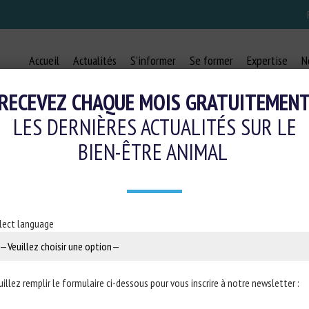
Accueil
Actualités
S’informer
Se former
Expertise
N
RECEVEZ CHAQUE MOIS GRATUITEMEN
LES DERNIÈRES ACTUALITÉS SUR LE
BIEN-ÊTRE ANIMAL
PTION IN THE FEMALE DOMESTIC 
Y OF A FELINE ANTI-MÜLLERIAN H
lect language
6 juin 2023
uillez remplir le formulaire ci-dessous pour vous inscrire à notre newsletter :
ié dans
Nature Communications