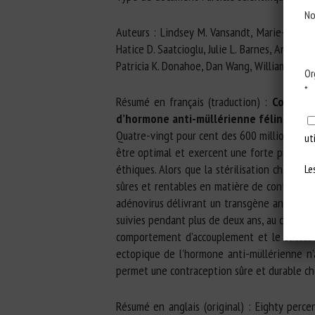
No
Auteurs : Lindsey M. Vansandt, Marie-Charlo
Hatice D. Saatcioglu, Julie L. Barnes, Amy G
Patricia K. Donahoe, Dan Wang, William F. Sw
Or
*
Résumé en français (traduction) :
Contrace
d’hormone anti-müllérienne féline
Quatre-vingt pour cent des 600 millions de 
ut
être optimal et exercent une forte prédatio
éthiques. Alors que la stérilisation chirurgi
Le
sûres et rentables en matière de contracept
adénovirus délivrant un transgène anti-hor
suivies pendant plus de deux ans, au cours d
comportement d’accouplement et le succès 
ectopique de l’hormone anti-müllérienne n’a
permet une contraception sûre et durable ch
Résumé en anglais (original) : Eighty perc