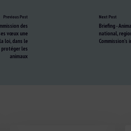
Previous Post
Next Post
ommission des
Briefing - Anim
 ses vœux une
national, regi
la loi, dans le
Commission's in
e protéger les
animaux