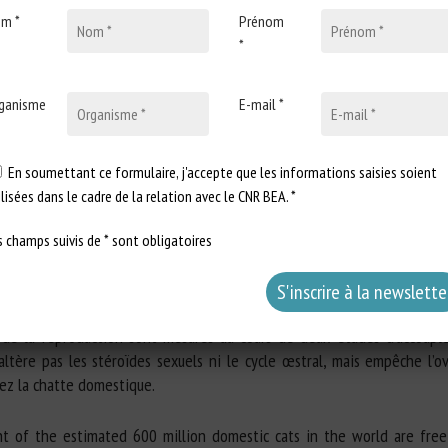
m *
Prénom
tte Meinsohn, Philippe Godin, Nicholas Nagykery, Natalie Sicher, Mot
*
. Miller, Amy K. Thompson, Helen L. Bateman, Elizabeth M. Donelan, Raq
anson, David Pépin
ganisme
E-mail *
ption durable chez la chatte domestique grâce à l’administra
En soumettant ce formulaire, j'accepte que les informations saisies soient
chats domestiques estimés dans le monde vivent en liberté. Ces chats 
ilisées dans le cadre de la relation avec le CNR BEA. *
n sur la faune sauvage. En outre, l’euthanasie d’animaux sains dans de
cale est le pilier du contrôle des populations d’animaux de compagnie, i
s champs suivis de * sont obligatoires
ion permanente. Nous rapportons ici la preuve qu’un seul traitement in
mone müllérienne produit une contraception à long terme chez la chat
esquels l’expression du transgène, les anticorps anti-transgène et les 
de la reproduction sont mesurés au cours de deux études d’accouple
ltère pas les stéroïdes sexuels ni le cycle œstral, mais empêche l’ov
ez la chatte domestique.
ent of the estimated 600 million domestic cats in the world are free