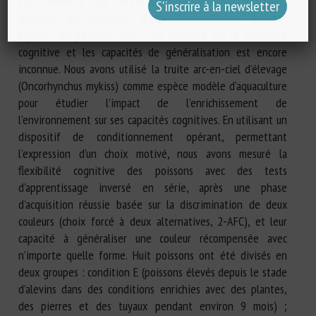
été démontré que l’enrichissement de l’environnement
améliore les capacités d’apprentissage chez diverses
espèces de poissons, mais son influence sur la flexibilité
cognitive et les capacités de généralisation est encore
inconnue. Nous avons utilisé la truite arc-en-ciel d’élevage
(Oncorhynchus mykiss) comme espèce modèle d’aquaculture
pour étudier l’impact de l’enrichissement de
l’environnement sur ses capacités cognitives. En utilisant un
dispositif de conditionnement opérant, permettant
l’expression d’un choix motivé, nous avons mesuré la
flexibilité cognitive des poissons avec des tests
d’apprentissage inversé en série, après une phase
d’acquisition réussie basée sur la discrimination de deux
couleurs (choix forcé à deux alternatives, 2-AFC), et leur
capacité à généraliser une couleur récompensée avec
n’importe quelle forme. Huit poissons ont été divisés en
deux groupes : condition E (poissons élevés depuis le stade
d’alevins dans des conditions enrichies avec des plantes,
des pierres et des tuyaux pendant environ 9 mois) ;