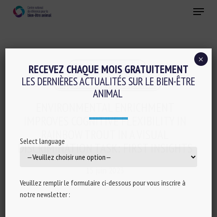
Skip
Menu
to
main
Fermer
content
×
Cognition-émotions
RECEVEZ CHAQUE MOIS GRATUITEMENT
LES DERNIÈRES ACTUALITÉS SUR LE BIEN-ÊTRE
Logement et Enrichissement
ANIMAL
ENVIRONMENTAL ENRICHMENT
IMPROVES COGNITIVE FLEXIBILITY IN
RAINBOW TROUT IN A VISUAL
Select language
DISCRIMINATION TASK: FIRST INSIGHTS
15 juin 2023
Veuillez remplir le formulaire ci-dessous pour vous inscrire à
notre newsletter :