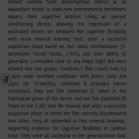
farmed rainbow trout (Oncorhynchus mykiss) as an
aquaculture model to study how environmental enrichment
impacts their cognitive abilities. Using an operant
conditioning device, allowing the expression of a
motivated choice, we measured fish cognitive flexibility
with serial reversal learning tests, after a successful
acquisition phase based on two colors discrimination (2-
alternative forced choice, 2-AFC), and their ability to
generalize a rewarded color to any shape. Eight fish were
divided into two groups: Condition E (fish reared from fry
stages under enriched conditions with plants, rocks and
Changer la taille de la police
pipes for ~9 months); Condition B (standard barren
conditions). Only one fish (condition E) failed in the
habituation phase of the device and one fish (condition B)
failed in the 2-AFC task. We showed that after a successful
acquisition phase in which the fish correctly discriminated
two colors, they all succeeded in four reversal learnings,
supporting evidence for cognitive flexibility in rainbow
trout. They were all successful in the generalization task.