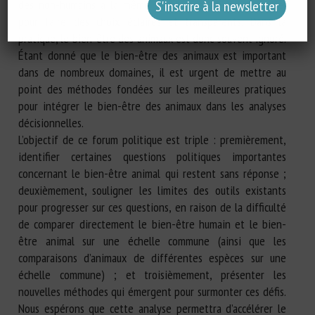
des non-humains à la même échelle, ce qui est essentiel
pour faire des choix éclairés et transparents. Dans la
pratique, le bien-être des animaux est donc souvent ignoré.
Étant donné que le bien-être des animaux est important
dans de nombreux domaines, il est urgent de mettre au
point des méthodes fondées sur les meilleures pratiques
pour intégrer le bien-être des animaux dans les analyses
décisionnelles.
L’objectif de ce forum politique est triple : premièrement,
identifier certaines questions politiques importantes
concernant le bien-être animal qui restent sans réponse ;
deuxièmement, souligner les limites des outils existants
pour progresser sur ces questions, en raison de la difficulté
de comparer directement le bien-être humain et le bien-
être animal sur une échelle commune (ainsi que les
comparaisons d’animaux de différentes espèces sur une
échelle commune) ; et troisièmement, présenter les
nouvelles méthodes qui émergent pour surmonter ces défis.
Nous espérons que cette analyse permettra d’accélérer le