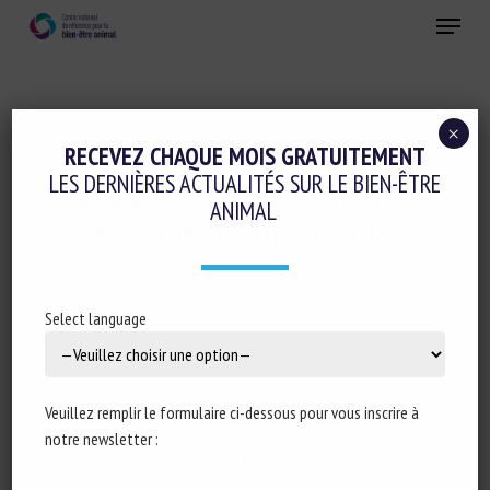
Skip
Menu
to
main
Fermer
content
×
Ethique-sociologie-philosophie-droit
RECEVEZ CHAQUE MOIS GRATUITEMENT
LES DERNIÈRES ACTUALITÉS SUR LE BIEN-ÊTRE
ANIMAL WELFARE: METHODS TO
ANIMAL
IMPROVE POLICY AND PRACTICE
6 juillet 2023
Select language
Type de document : article publié dans
Science
Veuillez remplir le formulaire ci-dessous pour vous inscrire à
notre newsletter :
Auteurs : Mark Budolfson , Bob Fischer, Noah Scovronick