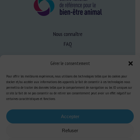
Nous connaître
FAQ
Gérer le consentement
Expertise
S’informer sur le BEA
Pour offrir les meilleures expériences, nous utilisons des technologies telles que les cookies pour
stocker et/ou accéder aux informations des appareils. Le fait de consentir à ces technologies nous
Se former au BEA
permettra de traiter des données telles que le comportement de navigation ou les ID uniques sur
ce site. Le fait de ne pas consentir ou de retirer son consentement peut avoir un effet négatif sur
certaines caractéristiques et fonctions.
Ressources
Accepter
S’abonner aux actualités
Refuser