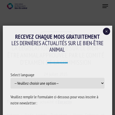
Skip
Menu
to
main
Fermer
content
×
Réglementation
RECEVEZ CHAQUE MOIS GRATUITEMENT
LES DERNIÈRES ACTUALITÉS SUR LE BIEN-ÊTRE
LA LÉGISLATION DE L’UE SUR LE BIEN-
ANIMAL
ÊTRE ANIMAL APPROUVÉE PAR LE COMITÉ
D’EXAMEN DE LA COMMISSION
24 juillet 2023
Select language
Veuillez remplir le formulaire ci-dessous pour vous inscrire à
Type de document : actualité d’
Euractiv
notre newsletter :
Auteurs : Paula Andrés. Traduction : Alexis Debroux et