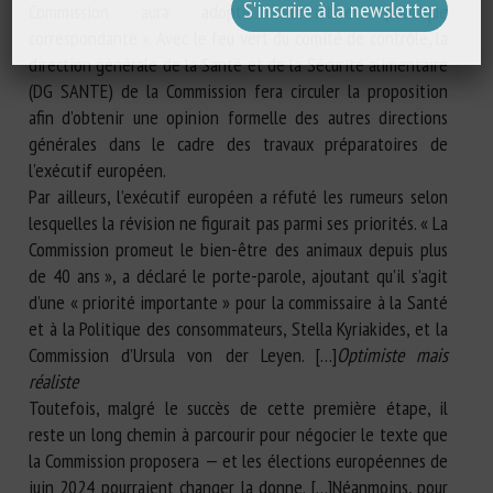
Commission aura adopté l’initiative politique
correspondante ». Avec le feu vert du comité de contrôle, la
direction générale de la Santé et de la Sécurité alimentaire
(DG SANTE) de la Commission fera circuler la proposition
afin d’obtenir une opinion formelle des autres directions
générales dans le cadre des travaux préparatoires de
l’exécutif européen.
Par ailleurs, l’exécutif européen a réfuté les rumeurs selon
lesquelles la révision ne figurait pas parmi ses priorités. « La
Commission promeut le bien-être des animaux depuis plus
de 40 ans », a déclaré le porte-parole, ajoutant qu’il s’agit
d’une « priorité importante » pour la commissaire à la Santé
et à la Politique des consommateurs, Stella Kyriakides, et la
Commission d’Ursula von der Leyen. […]
Optimiste mais
réaliste
Toutefois, malgré le succès de cette première étape, il
reste un long chemin à parcourir pour négocier le texte que
la Commission proposera — et les élections européennes de
juin 2024 pourraient changer la donne. […]Néanmoins, pour