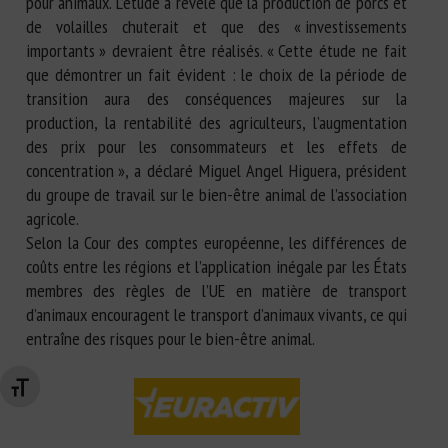
pour animaux. L’étude a révélé que la production de porcs et
de volailles chuterait et que des « investissements
importants » devraient être réalisés. « Cette étude ne fait
que démontrer un fait évident : le choix de la période de
transition aura des conséquences majeures sur la
production, la rentabilité des agriculteurs, l’augmentation
des prix pour les consommateurs et les effets de
concentration », a déclaré Miguel Angel Higuera, président
du groupe de travail sur le bien-être animal de l’association
agricole.
Selon la Cour des comptes européenne, les différences de
coûts entre les régions et l’application inégale par les États
membres des règles de l’UE en matière de transport
d’animaux encouragent le transport d’animaux vivants, ce qui
entraîne des risques pour le bien-être animal.
Changer la taille de la police