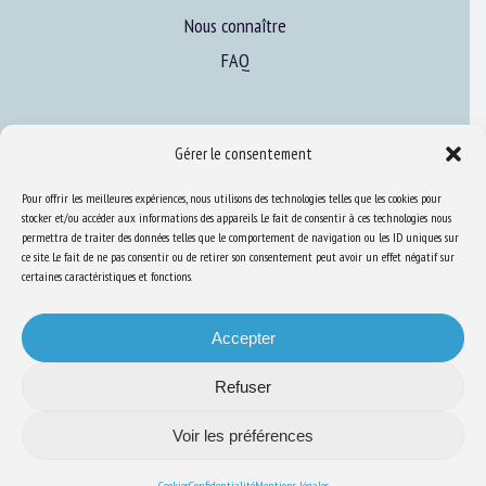
Nous connaître
FAQ
Expertise
Gérer le consentement
S’informer sur le BEA
Pour offrir les meilleures expériences, nous utilisons des technologies telles que les cookies pour
Se former au BEA
stocker et/ou accéder aux informations des appareils. Le fait de consentir à ces technologies nous
permettra de traiter des données telles que le comportement de navigation ou les ID uniques sur
ce site. Le fait de ne pas consentir ou de retirer son consentement peut avoir un effet négatif sur
certaines caractéristiques et fonctions.
Ressources
S’abonner aux actualités
Accepter
Refuser
Voir les préférences
Plan du site
-
Mentions Légales
-
Confidentialité
-
Cookies
-
Accessibilité
-
Conception et réalisation
Numéria Communication
Cookies
Confidentialité
Mentions légales