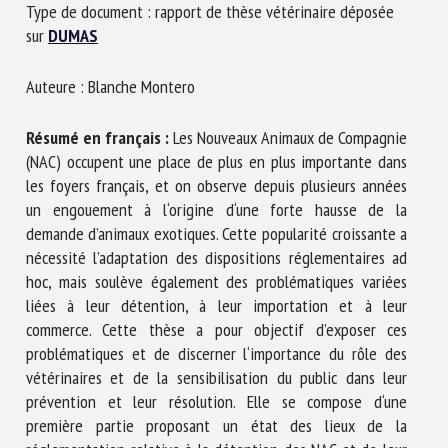
Type de document : rapport de thèse vétérinaire déposée
Nom *
sur
DUMAS
Auteure : Blanche Montero
Prénom *
Résumé en français :
Les Nouveaux Animaux de Compagnie
(NAC) occupent une place de plus en plus importante dans
Organisme *
les foyers français, et on observe depuis plusieurs années
un engouement à l‘origine d‘une forte hausse de la
demande d’animaux exotiques. Cette popularité croissante a
E-mail *
nécessité l’adaptation des dispositions réglementaires ad
hoc, mais soulève également des problématiques variées
liées à leur détention, à leur importation et à leur
En soumettant ce formulaire, j'accepte que les
commerce. Cette thèse a pour objectif d’exposer ces
informations saisies soient utilisées dans le cadre de la
problématiques et de discerner l‘importance du rôle des
relation avec le CNR BEA. *
vétérinaires et de la sensibilisation du public dans leur
prévention et leur résolution. Elle se compose d‘une
Les champs suivis de * sont obligatoires
première partie proposant un état des lieux de la