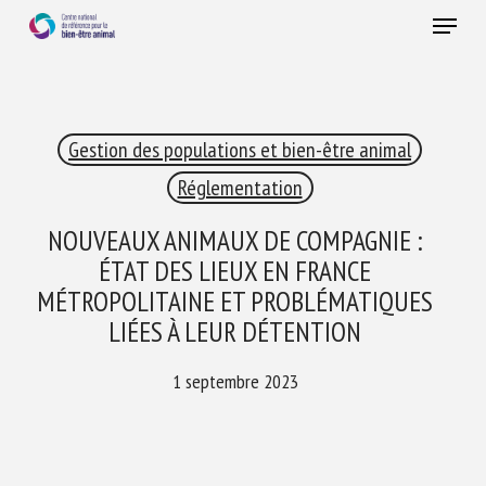
Skip
Menu
to
main
Fermer
content
×
Gestion des populations et bien-être animal
RECEVEZ CHAQUE MOIS GRATUITEMENT
LES DERNIÈRES ACTUALITÉS SUR LE BIEN-ÊTRE
Réglementation
ANIMAL
NOUVEAUX ANIMAUX DE COMPAGNIE :
ÉTAT DES LIEUX EN FRANCE
MÉTROPOLITAINE ET PROBLÉMATIQUES
Select language
LIÉES À LEUR DÉTENTION
1 septembre 2023
Veuillez remplir le formulaire ci-dessous pour vous inscrire à
notre newsletter :