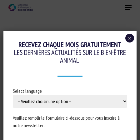
Skip
Menu
to
main
Fermer
content
×
Ethique-sociologie-philosophie-droit
RECEVEZ CHAQUE MOIS GRATUITEMENT
LES DERNIÈRES ACTUALITÉS SUR LE BIEN-ÊTRE
QUELQUES ÉVOLUTIONS DES IDÉES
ANIMAL
AUTOUR DU COMPORTEMENT ANIMAL ET
DU BIEN-ÊTRE ANIMAL : UN ÉTHOLOGUE
FACE À LA SOCIÉTÉ
Select language
15 septembre 2023
Veuillez remplir le formulaire ci-dessous pour vous inscrire à
notre newsletter :
Type de document : article scientifique publié dans
Natures