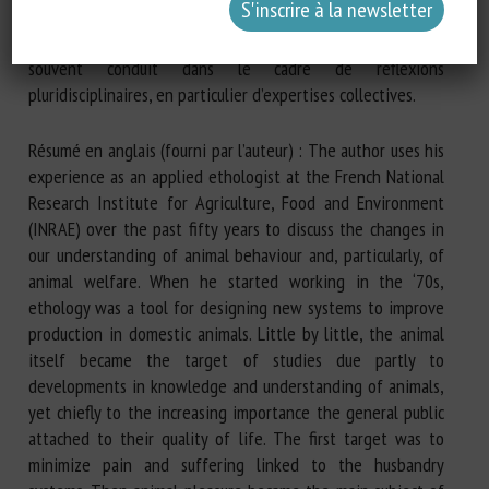
comprendre le ressenti des animaux et la conscience qu’ils
avaient de la situation qu’ils vivaient. Ce travail a été
souvent conduit dans le cadre de réflexions
pluridisciplinaires, en particulier d’expertises collectives.
Résumé en anglais (fourni par l’auteur) : The author uses his
experience as an applied ethologist at the French National
Research Institute for Agriculture, Food and Environment
(INRAE) over the past fifty years to discuss the changes in
our understanding of animal behaviour and, particularly, of
animal welfare. When he started working in the ‘70s,
ethology was a tool for designing new systems to improve
production in domestic animals. Little by little, the animal
itself became the target of studies due partly to
developments in knowledge and understanding of animals,
yet chiefly to the increasing importance the general public
attached to their quality of life. The first target was to
minimize pain and suffering linked to the husbandry