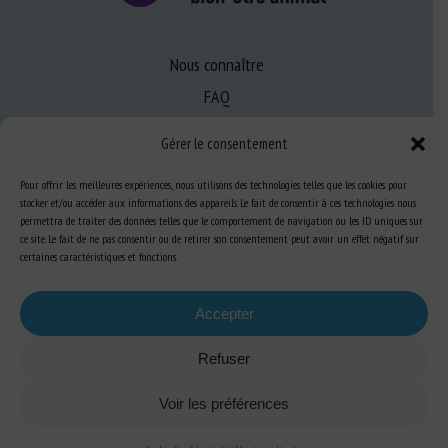
Nous connaître
FAQ
Gérer le consentement
Expertise
Pour offrir les meilleures expériences, nous utilisons des technologies telles que les cookies pour
S’informer sur le BEA
stocker et/ou accéder aux informations des appareils. Le fait de consentir à ces technologies nous
permettra de traiter des données telles que le comportement de navigation ou les ID uniques sur
Se former au BEA
ce site. Le fait de ne pas consentir ou de retirer son consentement peut avoir un effet négatif sur
certaines caractéristiques et fonctions.
Ressources
Accepter
S’abonner aux actualités
Refuser
Voir les préférences