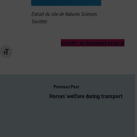
Extrait du site de Natures Sciences
Sociétés
Accéder au document original
Changer la taille de la police
Previous Post
Horses’ welfare during transport