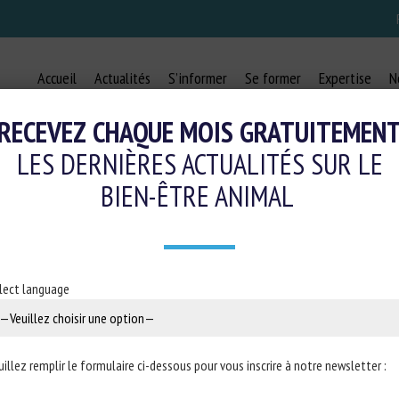
Accueil
Actualités
S’informer
Se former
Expertise
N
RECEVEZ CHAQUE MOIS GRATUITEMEN
LES DERNIÈRES ACTUALITÉS SUR LE
BIEN-ÊTRE ANIMAL
UBLIC CONTRIBUTE TO THE DISCU
CTIVES OF VETERINARIANS AND AN
lect language
12 octobre 2023
uillez remplir le formulaire ci-dessous pour vous inscrire à notre newsletter :
ié dans
Animal Welfare