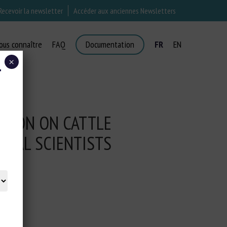
Recevoir la newsletter
Accéder aux anciennes Newsletters
ous connaître
FAQ
Documentation
FR
EN
×
T
SSION ON CATTLE
IMAL SCIENTISTS