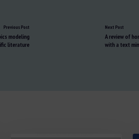
Previous Post
Next Post
pics modeling
A review of ho
fic literature
with a text mi