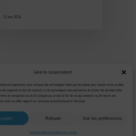
11 mai 2026
Gérer le consentement
eilleures expériences, nous utilisons des technologies telles que les cookies pour stocker et/ou accéder
 des appareils. Le fait de consentir à ces technologies nous permettra de traiter des données telles
ent de navigation ou les ID uniques sur ce site. Le fait de ne pas consentir ou de retirer son
Ressources
t avoir un effet négatif sur certaines caractéristiques et fonctions.
S’abonner aux actualités
cepter
Refuser
Voir les préférences
Cookies
Confidentialité
Mentions légales