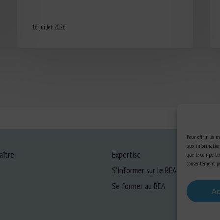
16 juillet 2026
Pour offrir les m
aux informations
aître
Expertise
que le comportem
consentement peu
S’informer sur le BEA
Se former au BEA
Ac