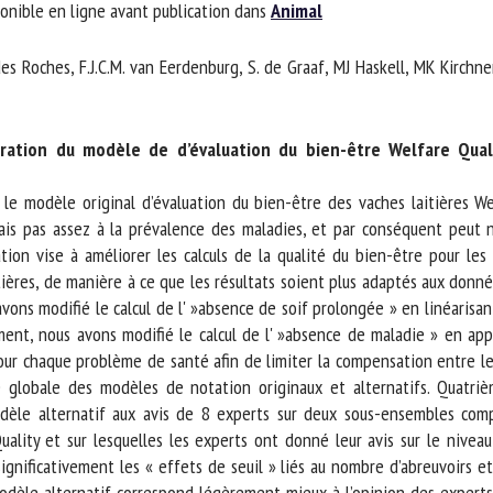
onible en ligne avant publication dans
Animal
m *
Prénom
*
s Roches, F.J.C.M. van Eerdenburg, S. de Graaf, MJ Haskell, MK Kirchner, 
ganisme
E-mail *
ation du modèle de d’évaluation du bien-être Welfare Quality
En soumettant ce formulaire, j'accepte que les informations saisies soient
e modèle original d’évaluation du bien-être des vaches laitières Wel
ilisées dans le cadre de la relation avec le CNR BEA. *
s pas assez à la prévalence des maladies, et par conséquent peut ne
ion vise à améliorer les calculs de la qualité du bien-être pour les
s champs suivis de * sont obligatoires
ères, de manière à ce que les résultats soient plus adaptés aux donnée
ns modifié le calcul de l' »absence de soif prolongée » en linéarisant l
ment, nous avons modifié le calcul de l' »absence de maladie » en app
 pour chaque problème de santé afin de limiter la compensation entre l
 globale des modèles de notation originaux et alternatifs. Quatriè
dèle alternatif aux avis de 8 experts sur deux sous-ensembles com
ality et sur lesquelles les experts ont donné leur avis sur le niveau 
gnificativement les « effets de seuil » liés au nombre d’abreuvoirs e
dèle alternatif correspond légèrement mieux à l’opinion des experts q