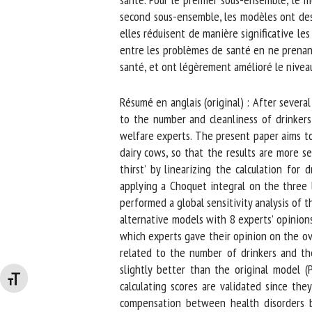
second sous-ensemble, les modèles ont des p
elles réduisent de manière significative les 
entre les problèmes de santé en ne prenant 
santé, et ont légèrement amélioré le niveau 
Résumé en anglais (original) : After several
to the number and cleanliness of drinkers
welfare experts. The present paper aims to i
dairy cows, so that the results are more sen
thirst’ by linearizing the calculation for d
applying a Choquet integral on the three l
performed a global sensitivity analysis of t
alternative models with 8 experts’ opinions
which experts gave their opinion on the over
related to the number of drinkers and the 
slightly better than the original model (
Changer la taille de la police
calculating scores are validated since they 
compensation between health disorders by 