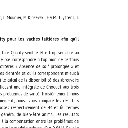
L. Mounier, M Kjosevski, F.A.M. Tuyttens, I.
 pour les vaches laitières afin qu’il
fare Quality semble être trop sensible au
 pas correspondre à l’opinion de certains
 critères « Absence de soif prolongée » et
s d’entrée et qu’ils correspondent mieux à
e calcul de la disponibilité des abreuvoirs
liquant une intégrale de Choquet aux trois
es problèmes de santé. Troisièmement, nous
mement, nous avons comparé les résultats
posés respectivement de 44 et 60 fermes
général de bien-être animal. Les résultats
t à la compensation entre les problèmes de
ue le modèle original (P = 0,061). Pour le