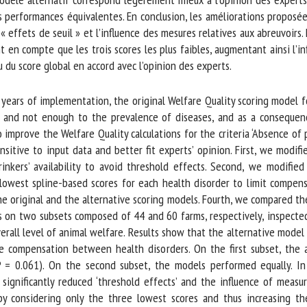
erformances équivalentes. En conclusion, les améliorations proposées p
« effets de seuil » et l’influence des mesures relatives aux abreuvoirs.
en compte que les trois scores les plus faibles, augmentant ainsi l’in
du score global en accord avec l’opinion des experts.
 years of implementation, the original Welfare Quality scoring model fo
 and not enough to the prevalence of diseases, and as a consequenc
mprove the Welfare Quality calculations for the criteria ‘Absence of pr
sitive to input data and better fit experts’ opinion. First, we modifi
rinkers’ availability to avoid threshold effects. Second, we modified 
owest spline-based scores for each health disorder to limit compens
he original and the alternative scoring models. Fourth, we compared the
 on two subsets composed of 44 and 60 farms, respectively, inspected
all level of animal welfare. Results show that the alternative model si
compensation between health disorders. On the first subset, the al
P = 0.061). On the second subset, the models performed equally. In 
significantly reduced ‘threshold effects’ and the influence of measure
considering only the three lowest scores and thus increasing the 