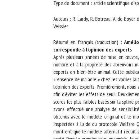
Type de document : article scientifique disp
No
Auteurs : R. Lardy, R. Botreau, A. de Boyer de
Veissier
Or
*
Résumé en français (traduction) :
Amélior
corresponde à l’opinion des experts
Après plusieurs années de mise en œuvre, l
ut
nombre et à la propreté des abreuvoirs mai
experts en bien-être animal. Cette publicat
Le
« Absence de maladie » chez les vaches laiti
l’opinion des experts. Premièrement, nous avo
afin d’éviter les effets de seuil. Deuxième
scores les plus faibles basés sur la spline
avons effectué une analyse de sensibilité
obtenus avec le modèle original et le mo
inspectées à l’aide du protocole Welfare Qu
montrent que le modèle alternatif réduit si
santé. Pour le premier sous-ensemble, le mo