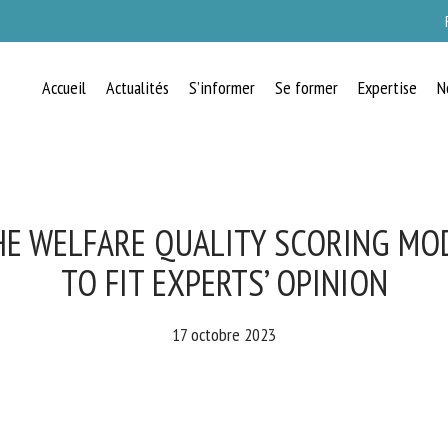
Accueil
Actualités
S’informer
Se former
Expertise
N
RECEVEZ CHAQUE MOIS GRATUITEMEN
LES DERNIÈRES ACTUALITÉS SUR LE
BIEN-ÊTRE ANIMAL
E WELFARE QUALITY SCORING MOD
TO FIT EXPERTS’ OPINION
lect language
17 octobre 2023
uillez remplir le formulaire ci-dessous pour vous inscrire à notre newsletter :