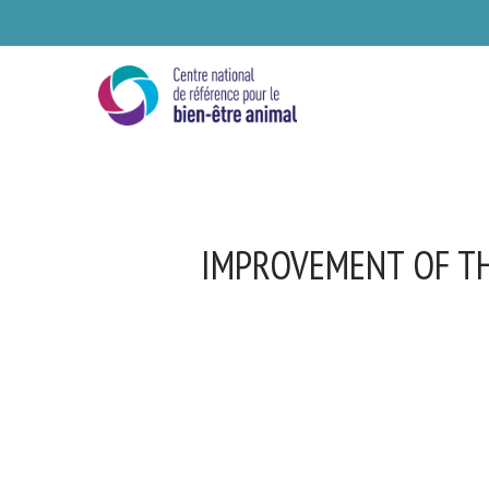
Skip
to
main
content
IMPROVEMENT OF TH
Se
Ve