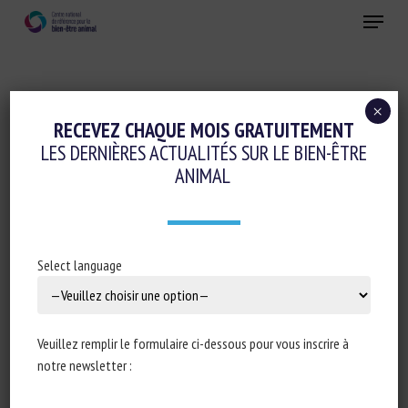
Skip
Menu
to
main
Fermer
content
×
Elevage de précision et IA
RECEVEZ CHAQUE MOIS GRATUITEMENT
LES DERNIÈRES ACTUALITÉS SUR LE BIEN-ÊTRE
Evaluation du bien-être animal et Etiquetage
ANIMAL
MEASURING DAIRY COW WELFARE WITH
REAL-TIME SENSOR-BASED DATA AND
FARM RECORDS: A CONCEPT STUDY
Select language
27 octobre 2023
Veuillez remplir le formulaire ci-dessous pour vous inscrire à
notre newsletter :
Type de document : article scientifique disponible en ligne