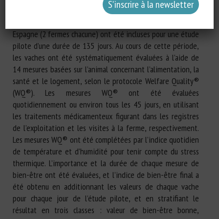
numéro de lactation). Au total, 318 vaches provenant de six
fermes commerciales situées en Finlande, en Italie et en
Espagne (2 fermes chacune) ont été incluses pour une étude
pilote d’une durée de 135 jours. Au cours de cette période,
les vaches ont été systématiquement évaluées à l’aide de
14 mesures basées sur l’animal concernant l’alimentation, la
santé et le logement, selon le protocole Welfare Quality®
(WQ®). Les mesures WQ® ont été évaluées
quotidiennement ou environ tous les 45 jours, en utilisant
les traitements médicamenteux figurant dans les registres
de l’exploitation et les visites à la ferme, respectivement.
Les mesures WQ® ont été complétées par l’indice quotidien
de température et d’humidité pour tenir compte du stress
thermique. L’importance et la durée de chaque mesure de
bien-être ont été évaluées, et l’indice de bien-être final a
été obtenu en additionnant les valeurs de chaque vache
pour chaque jour de l’étude pilote, et en stratifiant le
résultat en trois classes : valeur de bien-être bonne,