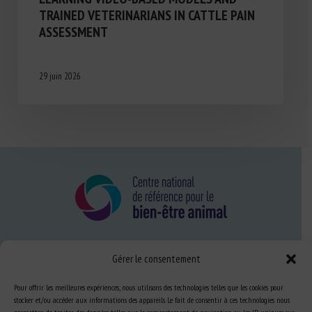
TRAINED VETERINARIANS IN CATTLE PAIN
ASSESSMENT
29 juin 2026
Gérer le consentement
Nous connaître
FAQ
Pour offrir les meilleures expériences, nous utilisons des technologies telles que les cookies pour
stocker et/ou accéder aux informations des appareils. Le fait de consentir à ces technologies nous