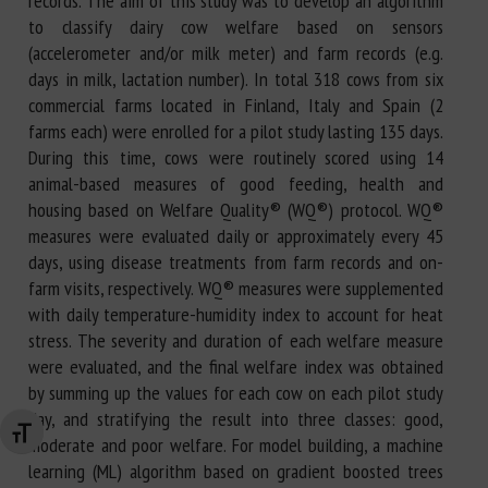
records. The aim of this study was to develop an algorithm
to classify dairy cow welfare based on sensors
(accelerometer and/or milk meter) and farm records (e.g.
days in milk, lactation number). In total 318 cows from six
commercial farms located in Finland, Italy and Spain (2
farms each) were enrolled for a pilot study lasting 135 days.
During this time, cows were routinely scored using 14
animal-based measures of good feeding, health and
housing based on Welfare Quality® (WQ®) protocol. WQ®
measures were evaluated daily or approximately every 45
days, using disease treatments from farm records and on-
farm visits, respectively. WQ® measures were supplemented
with daily temperature-humidity index to account for heat
stress. The severity and duration of each welfare measure
were evaluated, and the final welfare index was obtained
by summing up the values for each cow on each pilot study
day, and stratifying the result into three classes: good,
Changer la taille de la police
moderate and poor welfare. For model building, a machine
learning (ML) algorithm based on gradient boosted trees