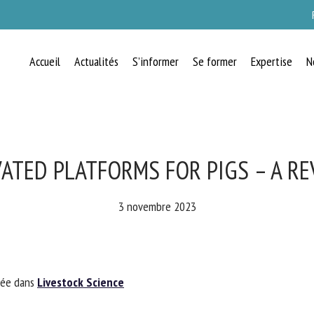
Accueil
Actualités
S’informer
Se former
Expertise
N
RECEVEZ CHAQUE MOIS GRATUITEMEN
LES DERNIÈRES ACTUALITÉS SUR LE
BIEN-ÊTRE ANIMAL
ATED PLATFORMS FOR PIGS – A RE
3 novembre 2023
lect language
ée dans
Livestock Science
uillez remplir le formulaire ci-dessous pour vous inscrire à notre newsletter :