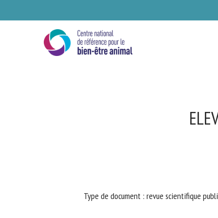
Skip
to
main
content
ELEV
Se
Type de document : revue scientifique publi
Ve