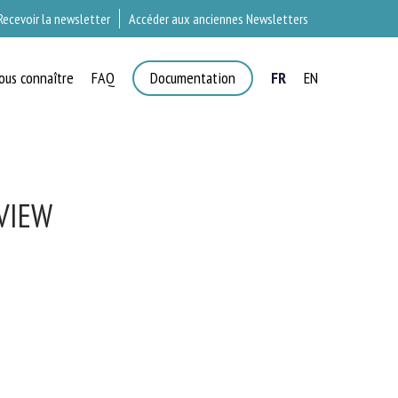
Recevoir la newsletter
Accéder aux anciennes Newsletters
ous connaître
FAQ
Documentation
FR
EN
T
VIEW