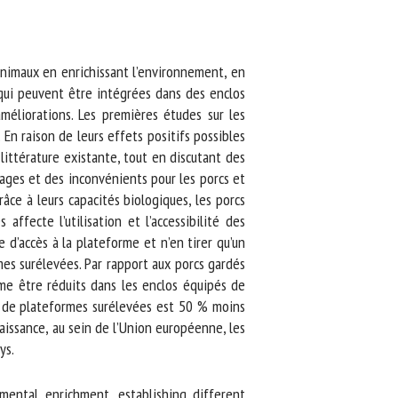
nimaux en enrichissant l’environnement, en
qui peuvent être intégrées dans des enclos
éliorations. Les premières études sur les
n raison de leurs effets positifs possibles
ittérature existante, tout en discutant des
ages et des inconvénients pour les porcs et
ce à leurs capacités biologiques, les porcs
fecte l’utilisation et l’accessibilité des
d’accès à la plateforme et n’en tirer qu’un
s surélevées. Par rapport aux porcs gardés
 être réduits dans les enclos équipés de
n de plateformes surélevées est 50 % moins
issance, au sein de l’Union européenne, les
s.
ental enrichment, establishing different