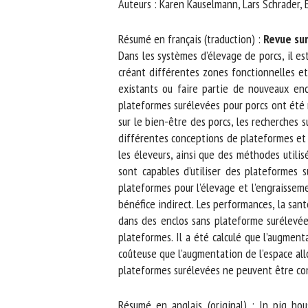
Auteurs : Karen Kauselmann, Lars Schrader, E.
No
Résumé en français (traduction) :
Revue sur 
Dans les systèmes d’élevage de porcs, il es
créant différentes zones fonctionnelles et 
Or
existants ou faire partie de nouveaux encl
*
plateformes surélevées pour porcs ont été me
sur le bien-être des porcs, les recherches su
ut
différentes conceptions de plateformes et de
les éleveurs, ainsi que des méthodes utilisée
Le
sont capables d’utiliser des plateformes su
plateformes pour l’élevage et l’engraissemen
bénéfice indirect. Les performances, la sant
dans des enclos sans plateforme surélevée
plateformes. Il a été calculé que l’augmenta
coûteuse que l’augmentation de l’espace allo
plateformes surélevées ne peuvent être cons
Résumé en anglais (original) : In pig hou