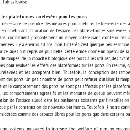
 Tobias Krause
m *
Prénom
*
les plateformes surélevées pour les porcs
t nécessaire de prendre des mesures pour améliorer le bien-être des a
en améliorant l’allocation de l’espace. Les plates-formes surélevées, 
ganisme
E-mail *
os, constituent probablement un moyen intéressant d’obtenir ces am
nées il y a environ 30 ans, mais l’intérêt s’est quelque peu estompé. E
En soumettant ce formulaire, j'accepte que les informations saisies soient
r ce sujet ont repris de plus belle. Cette étude donne un aperçu de la l
ilisées dans le cadre de la relation avec le CNR BEA. *
 rampes, de la capacité biologique des porcs à les utiliser, des avant
s pour évaluer les effets des plateformes sur les porcs. En résumé, grâ
s champs suivis de * sont obligatoires
rélevées et les acceptent bien. Toutefois, la conception des rampes af
t des porcs. Un petit nombre de porcs peut refuser d’utiliser la rampe 
é et le comportement des porcs ne sont pas affectés par les plateforme
, les comportements agressifs et les morsures de queue peuvent même
tion de l’espace alloué dans les bâtiments existants par l’installatio
ué par la construction de nouveaux bâtiments. Toutefois, à notre conna
idérées comme des espaces libres pour les porcs que dans certains pay
sing systems, measures to increase the welfare of pigs by environm